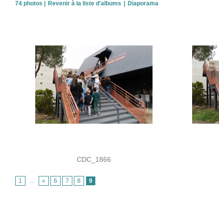
74 photos
|
Revenir à la liste d'albums
|
Diaporama
CDC_1866
1
...
«
6
7
8
9