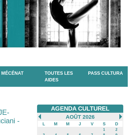
MÉCÉNAT
TOUTES LES
PASS CULTURA
AIDES
AGENDA CULTUREL
JE-
AOÛT 2026
iani -
L
M
M
J
V
S
D
1
2