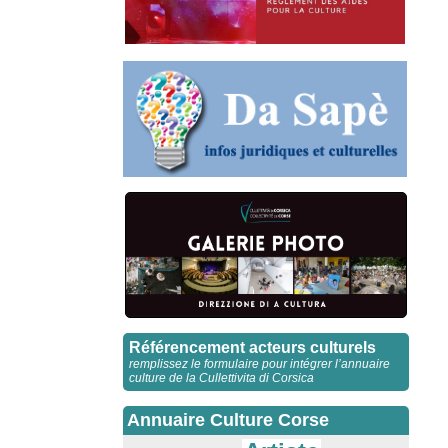
Référencement acteurs culturels
remplissez le formulaire pour intégrer l’annuaire
culture de la Cullettivita di Corsica
Annuaire Culture Corse