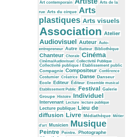
Artiste
Arts de la
Art contemporain
Arts
Arts du cirque
rue
plastiques
Arts visuels
Association
Atelier
Audiovisuel
Auteur
Auto-
Autre
Bibliothèque
entrepreneur
Batteur
Cinéma
Chanteur
Chorale
Cinéma/Audiovisuel
Collectivité Publique
Collectivité publique / Etablissement public
Compositeur
Compagnie
Conférence
Danse
Danseur
Costumier
Créatrice
Editeur
Ecole
Éditeur
Ensemble musical
Festival
Galerie
Etablissement Public
Individuel
Groupe
Histoire
Intervenant
Lecture
lecture publique
Lieu de
Lecture publique
Livre
diffusion
Médiathèque
Métier
Musique
Musicien
d'art
Peintre
Photographe
Peintre.