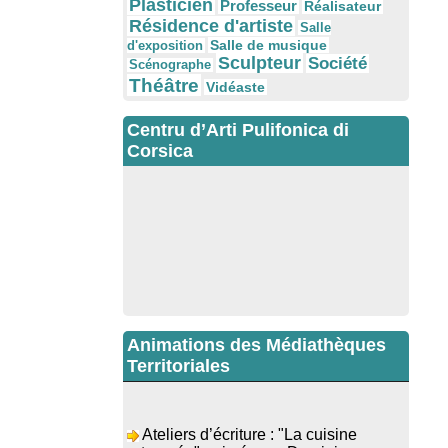
Plasticien
Professeur
Réalisateur
Résidence d'artiste
Salle
Salle de musique
d'exposition
Sculpteur
Société
Scénographe
Théâtre
Vidéaste
Centru d’Arti Pulifonica di
Corsica
Animations des Médiathèques
Territoriales
Ateliers d’écriture : "La cuisine
retrouvée" animés par Dominique
Memmi - Bibbiuteca d’Ulmetu /