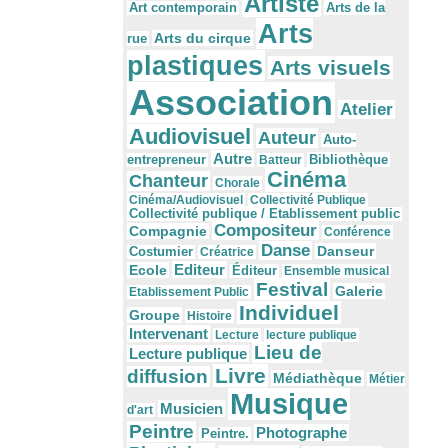
Artiste
Arts de la
Art contemporain
Arts
Arts du cirque
rue
plastiques
Arts visuels
Association
Atelier
Audiovisuel
Auteur
Auto-
Autre
Bibliothèque
entrepreneur
Batteur
Cinéma
Chanteur
Chorale
Cinéma/Audiovisuel
Collectivité Publique
Collectivité publique / Etablissement public
Compositeur
Compagnie
Conférence
Danse
Danseur
Costumier
Créatrice
Editeur
Ecole
Éditeur
Ensemble musical
Festival
Galerie
Etablissement Public
Individuel
Groupe
Histoire
Intervenant
Lecture
lecture publique
Lieu de
Lecture publique
Livre
diffusion
Médiathèque
Métier
Musique
Musicien
d'art
Peintre
Photographe
Peintre.