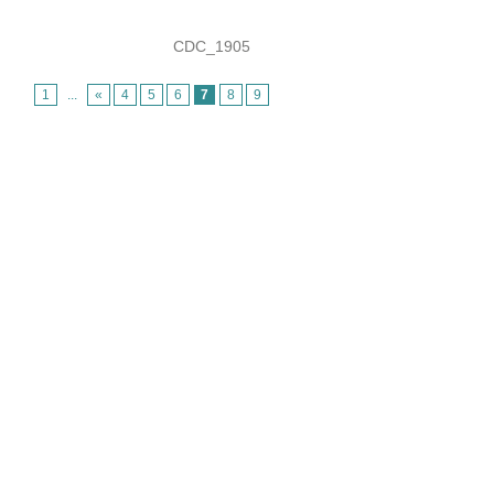
CDC_1905
1
...
«
4
5
6
7
8
9