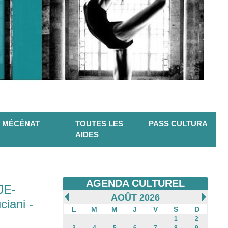
MÉCÉNAT
TOUTES LES
PASS CULTURA
AIDES
AGENDA CULTUREL
JE-
AOÛT 2026
iani -
L
M
M
J
V
S
D
1
2