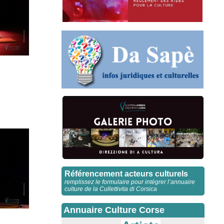
Référencement acteurs culturels
remplissez le formulaire pour intégrer l’annuaire
culture de la Cullettivita di Corsica
Annuaire Culture Corse