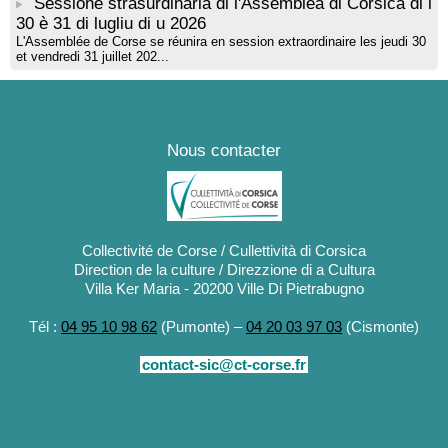
Sessione strasurdinaria di l'Assemblea di Corsica di i
30 è 31 di lugliu di u 2026
L'Assemblée de Corse se réunira en session extraordinaire les jeudi 30
et vendredi 31 juillet 202...
Nous contacter
Collectivité de Corse / Cullettività di Corsica
Direction de la culture / Direzzione di a Cultura
Villa Ker Maria - 20200 Ville Di Pietrabugno
Tél :
04 95 10 98 62
(Pumonte) –
04 20 03 97 03
(Cismonte)
contact-sic@ct-corse.fr