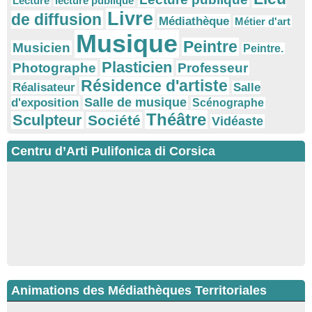
Lecture
lecture publique
Livre
de diffusion
Médiathèque
Métier d'art
Musique
Peintre
Musicien
Peintre.
Plasticien
Photographe
Professeur
Résidence d'artiste
Réalisateur
Salle
Salle de musique
d'exposition
Scénographe
Théâtre
Sculpteur
Société
Vidéaste
Centru d’Arti Pulifonica di Corsica
Animations des Médiathèques Territoriales