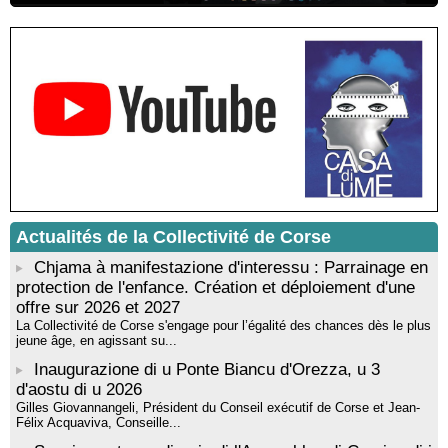
Rencontre / dédicace avec Lucrèce Luciani autour de son
livre « La ballade du pendu du Niolu» - Mediateca territuriale di
Santa Lucia di Tallà
Mise en musique d’un livre jeunesse par Annik Meschinet,
musicienne pédagogue : Ateliers d’expression sonore, vocale,
rythmique et corporelle - Mediateca territuriale di Santa Lucia di
Tallà
! Événement reporté ! Cycle de conférences peinture animé
par Alexandre Dominati - Mediateca territuriale di Santa Lucia di
Tallà
Actualités de la Collectivité de Corse
Chjama à manifestazione d'interessu : Parrainage en
protection de l'enfance. Création et déploiement d'une
offre sur 2026 et 2027
La Collectivité de Corse s'engage pour l’égalité des chances dès le plus
jeune âge, en agissant su...
Inaugurazione di u Ponte Biancu d'Orezza, u 3
d'aostu di u 2026
Gilles Giovannangeli, Président du Conseil exécutif de Corse et Jean-
Félix Acquaviva, Conseille...