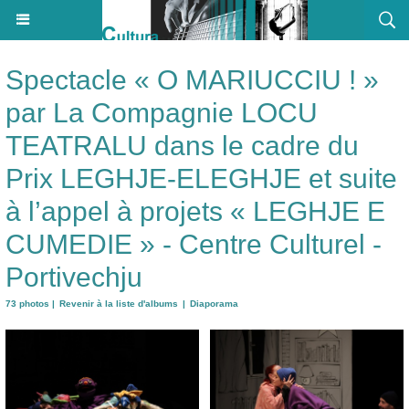
Spectacle « O MARIUCCIU ! »
par La Compagnie LOCU
TEATRALU dans le cadre du
Prix LEGHJE-ELEGHJE et suite
à l’appel à projets « LEGHJE E
CUMEDIE » - Centre Culturel -
Portivechju
73 photos
|
Revenir à la liste d'albums
|
Diaporama