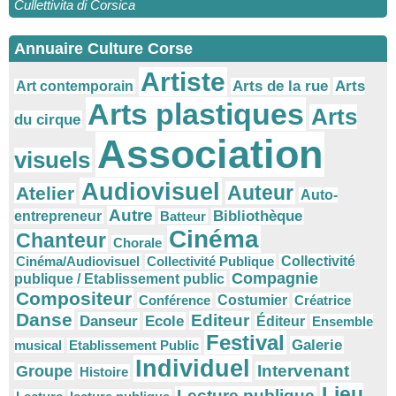
Cullettivita di Corsica
Annuaire Culture Corse
Artiste
Arts
Arts de la rue
Art contemporain
Arts plastiques
Arts
du cirque
Association
visuels
Audiovisuel
Auteur
Atelier
Auto-
Autre
Bibliothèque
entrepreneur
Batteur
Cinéma
Chanteur
Chorale
Cinéma/Audiovisuel
Collectivité Publique
Collectivité
Compagnie
publique / Etablissement public
Compositeur
Conférence
Costumier
Créatrice
Danse
Editeur
Danseur
Ecole
Éditeur
Ensemble
Festival
Galerie
musical
Etablissement Public
Individuel
Intervenant
Groupe
Histoire
Lieu
Lecture publique