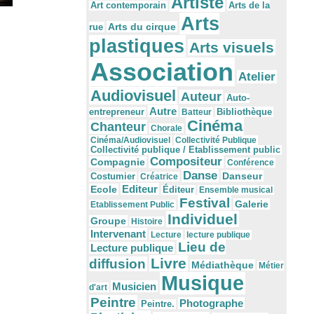
Artiste
Arts de la
Art contemporain
Arts
Arts du cirque
rue
plastiques
Arts visuels
Association
Atelier
Audiovisuel
Auteur
Auto-
Autre
Bibliothèque
entrepreneur
Batteur
Cinéma
Chanteur
Chorale
Cinéma/Audiovisuel
Collectivité Publique
Collectivité publique / Etablissement public
Compositeur
Compagnie
Conférence
Danse
Danseur
Costumier
Créatrice
Editeur
Ecole
Éditeur
Ensemble musical
Festival
Galerie
Etablissement Public
Individuel
Groupe
Histoire
Intervenant
Lecture
lecture publique
Lieu de
Lecture publique
Livre
diffusion
Médiathèque
Métier
Musique
Musicien
d'art
Peintre
Photographe
Peintre.