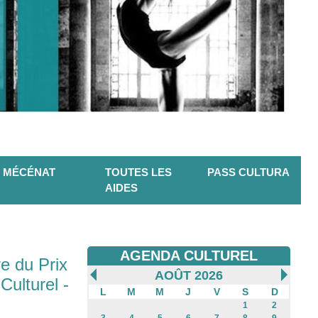
MÉCÉNAT
TOUTES LES
PASS CULTURA
AIDES
AGENDA CULTUREL
 du Prix
AOÛT 2026
ulturel -
L
M
M
J
V
S
D
1
2