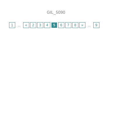
GIL_5090
1
...
«
2
3
4
5
6
7
8
»
...
9