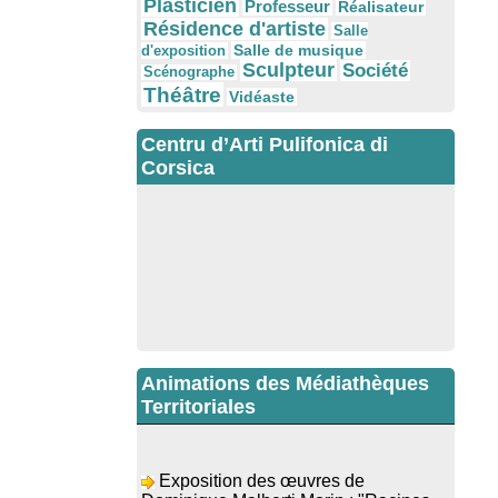
Plasticien
Professeur
Réalisateur
Résidence d'artiste
Salle
Salle de musique
d'exposition
Sculpteur
Société
Scénographe
Théâtre
Vidéaste
Centru d’Arti Pulifonica di
Corsica
Animations des Médiathèques
Territoriales
Exposition des œuvres de
Dominique Malberti Morin : "Racines,
peintures acryliques et aquarelles" -