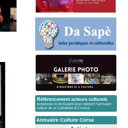
Référencement acteurs culturels
remplissez le formulaire pour intégrer l’annuaire
culture de la Cullettivita di Corsica
Annuaire Culture Corse