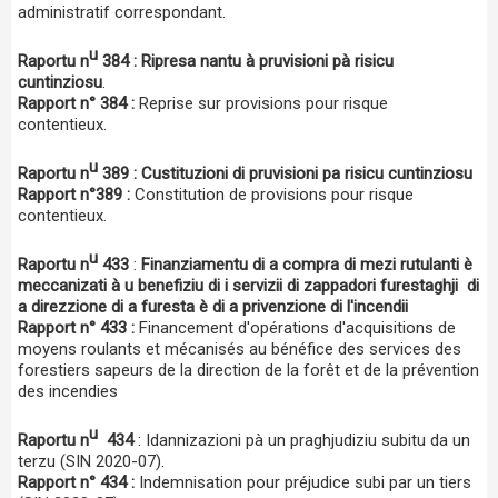
administratif correspondant.
u
Raportu n
384 : Ripresa nantu à pruvisioni pà risicu
cuntinziosu
.
Rapport n° 384 :
Reprise sur provisions pour risque
contentieux.
u
Raportu n
389 : Custituzioni di pruvisioni pa risicu cuntinziosu
Rapport n°389 :
Constitution de provisions pour risque
contentieux.
u
Raportu n
433
:
Finanziamentu di a compra di mezi rutulanti è
meccanizati à u benefiziu di i servizii di zappadori furestaghji di
a direzzione di a furesta è di a privenzione di l'incendii
Rapport n° 433 :
Financement d'opérations d'acquisitions de
moyens roulants et mécanisés au bénéfice des services des
forestiers sapeurs de la direction de la forêt et de la prévention
des incendies
u
Raportu n
434
: Idannizazioni pà un praghjudiziu subitu da un
terzu (SIN 2020-07).
Rapport n° 434 :
Indemnisation pour préjudice subi par un tiers