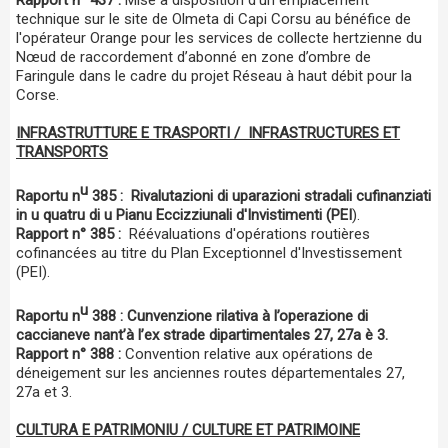
Rapport n° 437 :
Mise à disposition d'un emplacement
technique sur le site de Olmeta di Capi Corsu au bénéfice de
l'opérateur Orange pour les services de collecte hertzienne du
Nœud de raccordement d’abonné en zone d’ombre de
Faringule dans le cadre du projet Réseau à haut débit pour la
Corse.
INFRASTRUTTURE E TRASPORTI / INFRASTRUCTURES ET
TRANSPORTS
u
Raportu n
385 :
Rivalutazioni di uparazioni stradali cufinanziati
in u quatru di u Pianu Eccizziunali d'Invistimenti (PEI
).
Rapport n° 385 :
Réévaluations d'opérations routières
cofinancées au titre du Plan Exceptionnel d'Investissement
(PEI).
u
Raportu n
388 : Cunvenzione rilativa à l’operazione di
caccianeve nant’à l’ex strade dipartimentales 27, 27a è 3.
Rapport n° 388 :
Convention relative aux opérations de
déneigement sur les anciennes routes départementales 27,
27a et 3.
CULTURA E PATRIMONIU / CULTURE ET PATRIMOINE