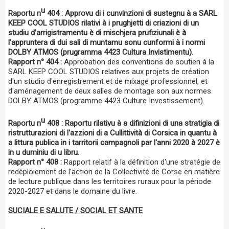
u
Raportu n
404 : Approvu di i cunvinzioni di sustegnu à a SARL
KEEP COOL STUDIOS rilativi à i prughjetti di criazioni di un
studiu d’arrigistramentu è di mischjera prufiziunali è à
l’appruntera di dui sali di muntamu sonu cunformi à i normi
DOLBY ATMOS (prugramma 4423 Cultura Invistimentu).
Rapport n° 404 :
Approbation des conventions de soutien à la
SARL KEEP COOL STUDIOS relatives aux projets de création
d'un studio d'enregistrement et de mixage professionnel, et
d'aménagement de deux salles de montage son aux normes
DOLBY ATMOS (programme 4423 Culture Investissement).
u
Raportu n
408 : Raportu rilativu à a difinizioni di una stratigia di
ristrutturazioni di l'azzioni di a Cullittività di Corsica in quantu à
a littura publica in i tarritorii campagnoli par l'anni 2020 à 2027 è
in u duminiu di u libru.
Rapport n° 408 :
Rapport relatif à la définition d'une stratégie de
redéploiement de l'action de la Collectivité de Corse en matière
de lecture publique dans les territoires ruraux pour la période
2020-2027 et dans le domaine du livre.
SUCIALE E SALUTE / SOCIAL ET SANTE