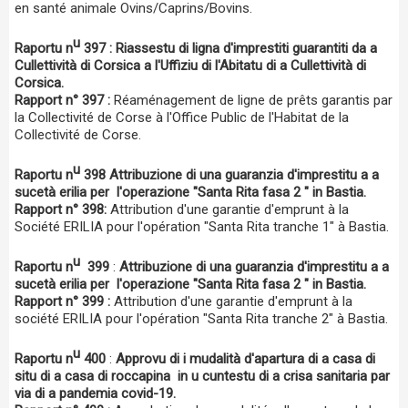
en santé animale Ovins/Caprins/Bovins.
u
Raportu n
397 : Riassestu di ligna d'imprestiti guarantiti da a
Cullettività di Corsica a l'Uffiziu di l'Abitatu di a Cullettività di
Corsica.
Rapport n° 397 :
Réaménagement de ligne de prêts garantis par
la Collectivité de Corse à l'Office Public de l'Habitat de la
Collectivité de Corse.
u
Raportu n
398 Attribuzione di una guaranzia d'imprestitu a a
sucetà erilia per l'operazione "Santa Rita fasa 2 " in Bastia.
Rapport n° 398:
Attribution d'une garantie d'emprunt à la
Société ERILIA pour l'opération "Santa Rita tranche 1" à Bastia.
u
Raportu n
399
:
Attribuzione di una guaranzia d'imprestitu a a
sucetà erilia per l'operazione "Santa Rita fasa 2 " in Bastia.
Rapport n° 399 :
Attribution d'une garantie d'emprunt à la
société ERILIA pour l'opération "Santa Rita tranche 2" à Bastia.
u
Raportu n
400
:
Approvu di i mudalità d'apartura di a casa di
situ di a casa di roccapina in u cuntestu di a crisa sanitaria par
via di a pandemia covid-19.