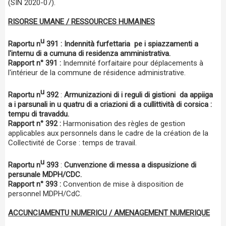
(SIN 2020-07).
RISORSE UMANE / RESSOURCES HUMAINES
u
Raportu n
391 :
Indennità furfettaria pe i spiazzamenti a
l'internu di a cumuna di residenza amministrativa.
Rapport n° 391 :
Indemnité forfaitaire pour déplacements à
l'intérieur de la commune de résidence administrative.
u
Raportu n
392
:
Armunizazioni di i reguli di gistioni da appiiga
a i parsunali in u quatru di a criazioni di a cullittività di corsica :
tempu di travaddu.
Rapport n° 392 :
Harmonisation des règles de gestion
applicables aux personnels dans le cadre de la création de la
Collectivité de Corse : temps de travail.
u
Raportu n
393
:
Cunvenzione di messa a dispusizione di
persunale MDPH/CDC.
Rapport n° 393 :
Convention de mise à disposition de
personnel MDPH/CdC.
ACCUNCIAMENTU NUMERICU / AMENAGEMENT NUMERIQUE