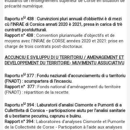
étudiants de l'enseignement supérieur de Corse en situation de
précarité numérique.
u
Raportu n
438
:
Cunvinzioni pluri annuali d’obbiettivi è di mezi
cù l’INRAE di Corsica annati 2020 è 2021, presa in carica di trè
cuntratti postdutturali.
Rapport n° 438 :
Convention pluriannuelle d'objectifs et de
moyens avec l'INRAE de CORSE années 2020 et 2021: prise en
charge de trois contrats post-doctoraux.
ACCUNCIU E SVILUPPU DI U TERRITORIU / AMENAGEMENT ET
DEVELOPPEMENT DU TERRITOIRE- MUVIMENTU ASSUCIATIVU
u
Raportu n
377 : Fondu naziunali d'accunciamentu di u tarritoriu
(FNADT) : scumpartera di l'incasciu.
Rapport n° 377 :
Fonds national d'aménagement du territoire
(FNADT) : répartition de la recette.
u
Raportu n
394 : Laburatorii d'analisi Cismonte e Pumonti di a
Cullettivita di Corsica - participazione aiutu per l'analisi sanitarie
di u bestiame pecurinu, caprunu e buiinu.
Rapport n° 394 :
Laboratoires d'analyses Cismonte et Pumonte
de la Collectivité de Corse - Participation à l’aide aux analyses