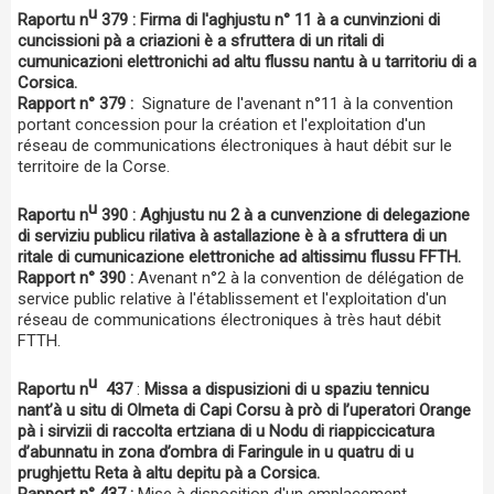
u
Raportu n
379 : Firma di l'aghjustu n° 11 à a cunvinzioni di
cuncissioni pà a criazioni è a sfruttera di un ritali di
cumunicazioni elettronichi ad altu flussu nantu à u tarritoriu di a
Corsica.
Rapport n° 379 :
Signature de l'avenant n°11 à la convention
portant concession pour la création et l'exploitation d'un
réseau de communications électroniques à haut débit sur le
territoire de la Corse.
u
Raportu n
390 : Aghjustu nu 2 à a cunvenzione di delegazione
di serviziu publicu rilativa à astallazione è à a sfruttera di un
ritale di cumunicazione elettroniche ad altissimu flussu FFTH.
Rapport n° 390 :
Avenant n°2 à la convention de délégation de
service public relative à l'établissement et l'exploitation d'un
réseau de communications électroniques à très haut débit
FTTH.
u
Raportu n
437
:
Missa a dispusizioni di u spaziu tennicu
nant’à u situ di Olmeta di Capi Corsu à prò di l’uperatori Orange
pà i sirvizii di raccolta ertziana di u Nodu di riappiccicatura
d’abunnatu in zona d’ombra di Faringule in u quatru di u
prughjettu Reta à altu depitu pà a Corsica.