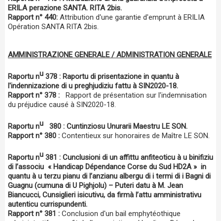
ERILA perazione SANTA. RITA 2bis.
Rapport n° 440:
Attribution d'une garantie d'emprunt à ERILIA
Opération SANTA RITA 2bis.
AMMINISTRAZIONE GENERALE / ADMINISTRATION GENERALE
u
Raportu n
378 : Raportu di prisentazione in quantu à
l'indennizazione di u preghjudiziu fattu à SIN2020-18.
Rapport n° 378 :
Rapport de présentation sur l'indemnisation
du préjudice causé à SIN2020-18.
u
Raportu n
380 : Cuntinziosu Unurarii Maestru LE SON.
Rapport n° 380 :
Contentieux sur honoraires de Maître LE SON.
u
Raportu n
381 :
Cunclusioni di un affittu anfiteoticu à u binifiziu
di l’associu « Handicap Dépendance Corse du Sud HD2A » in
quantu à u terzu pianu di l’anzianu albergu di i termi di i Bagni di
Guagnu (cumuna di U Pighjolu) – Puteri datu à M. Jean
Biancucci, Cunsiglieri isicutivu, da firmà l’attu amministrativu
autenticu currispundenti.
Rapport n° 381 :
Conclusion d'un bail emphytéothique