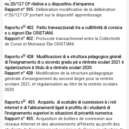
nu 20/127 CP rilativa a u dispusitivu d'amparera.
Rapport n° 395 :
Délibération modificative de la délibération
n°20/127 CP portant sur le dispositif apprentissage.
u
Raportu n
402
:
Pattu transazziunali tra a cullittività di corsica
e u signori Elie CRISTIANI.
Rapport n° 402 :
Protocole transactionnel entre la Collectivité
de Corse et Monsieur Élie CRISTIANI.
u
Raportu n
428
:
Mudificazioni di a struttura pidagogica ginirali
di l'insignamentu di u sicondu gradu pà a riintrata sculari 2021 è
rigularizazioni à titulu di a riintrata sculari 2020.
Rapport n° 428 :
Modification de la structure pédagogique
générale d'enseignement du second degré pour la rentrée
scolaire 2021, et régularisation au titre de la rentrée scolaire
2020.
u
Raportu n
435
:
Acquistu di scatulini di cunnissioni à i reti
internet è di l’abbunamenti ligati à prufittu di i studianti di
l’insignamentu superiori in situazioni di pricarità numerica
.
Rapport n° 435 :
Acquisition de boîtiers de connexion aux
réseaux Internet et des abonnements afférents au profit des