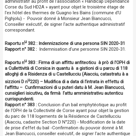
administratif au profit de l'association « Handicap Dépendance
Corse du Sud HD2A » ayant pour objet le troisième étage de
l'ex hôtel des thermes de Guagno les Bains (commune d'U
Pighjolu) - Pouvoir donné à Monsieur Jean Biancucci,
Conseiller exécutif, de signer l'acte authentique administratif
correspondant.
u
Raportu n
382 : Indennizazione di una persona SIN 2020-31
Rapport n° 382 :
Indemnisation d'une personne SIN 2020-31.
u
Raportu n
383 : Firma di un affittu anfiteoticu à prò di l’OPH di
a Cullettività di Corsica in quantu à a gistioni di u parcu di 118
alloghji di a Risidenza di u Castellucciu (Aiacciu, catastratu à a
u
sizzioni D n
220) – Mudifica di a data di l’intrata in effettu di
l’affittu – Cunfirmazioni di u puteri datu à M. Jean Biancucci,
cunsiglieri isicutivu, da firmà l’attu amministrativu autenticu
currispundenti.
Rapport n° 383 :
Conclusion d'un bail emphytéotique au profit
de l'OPH de la Collectivité de Corse ayant pour objet la gestion
du parc de 118 logements de la Résidence de Castellucciu
(Aiacciu, cadastre Section D N°220) - Modification de la date
de prise d'effet du bail -Confirmation du pouvoir donné à M.
Jean Biancucci, conseiller exécutif, de signer l'acte authentique