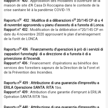
Rapport n° 400 :
Approbation des modalités d'ouverture de la
maison de site d'A Casa Di Roccapina dans le contexte de la
crise sanitaire lié à la pandémie COVID-19.
u
u
Raportu n
432 :
Mudifica di a dilibarazioni n
20/145 CP di u 4
di nuvembri appruvendu u pianu d’assestu di a furesta di Lonca.
Rapport n° 432 :
Modification de la délibération n°20/145 CP en
date du 4 novembre 2020 approuvant le plan d'aménagement
de la forêt de LONCA.
u
Raportu n
436
:
Finanzamentu d’uperazioni à prò di i servizii di
zappadori furestaghji di a direzzione di a furesta è di a
privenzione di l'incendii.
Rapport n° 436 :
Financement d’opérations au bénéfice des
services des forestiers sapeurs de la Direction de la Foret et
de la Prévention des Incendies.
u
Raportu n
439
: Attribuzione di una guaranzia d'imprestitu a
ERILA Operazione SANTA. RITA
1bis.
Rapport n° 439 :
Attribution d'une garantie d'emprunt à ERILIA
Opération SANTA RITA 1bis.
u
Raportu n
440 : Attribuzione di una guaranzia d'imprestitu a