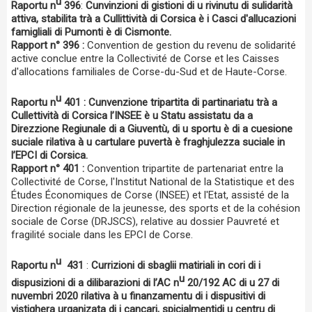
u
Raportu n
396
:
Cunvinzioni di gistioni di u rivinutu di sulidarità
attiva, stabilita trà a Cullittività di Corsica è i Casci d'allucazioni
famigliali di Pumonti è di Cismonte.
Rapport n° 396 :
Convention de gestion du revenu de solidarité
active conclue entre la Collectivité de Corse et les Caisses
d'allocations familiales de Corse-du-Sud et de Haute-Corse.
u
Raportu n
401 : Cunvenzione tripartita di partinariatu trà a
Cullettività di Corsica l’INSEE è u Statu assistatu da a
Direzzione Regiunale di a Giuventù, di u sportu è di a cuesione
suciale rilativa à u cartulare puvertà è fraghjulezza suciale in
l’EPCI di Corsica.
Rapport n° 401 :
Convention tripartite de partenariat entre la
Collectivité de Corse, l'Institut National de la Statistique et des
Études Économiques de Corse (INSEE) et l'Etat, assisté de la
Direction régionale de la jeunesse, des sports et de la cohésion
sociale de Corse (DRJSCS), relative au dossier Pauvreté et
fragilité sociale dans les EPCI de Corse.
u
Raportu n
431
:
Currizioni di sbaglii matiriali in cori di i
u
dispusizioni di a dilibarazioni di l’AC n
20/192 AC di u 27 di
nuvembri 2020 rilativa à u finanzamentu di i dispusitivi di
vistighera urganizata di i cancari, spicialmentidi u centru di