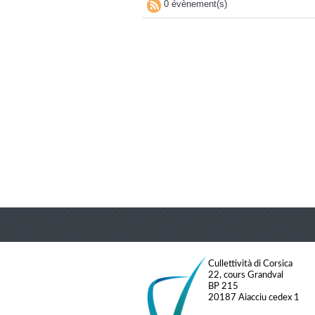
0 évènement(s)
Cullettività di Corsica
22, cours Grandval
BP 215
20187 Aiacciu cedex 1