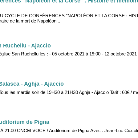
érences "Napoléon et la Corse" : Histoire et mémoire
 CYCLE DE CONFÉRENCES "NAPOLÉON ET LA CORSE : HIST
re de la mort de Napoléon...
n Ruchellu - Ajaccio
Église San Ruchellu les : - 05 octobre 2021 à 19:00 - 12 octobre 2021 
Salasca - Aghja - Ajaccio
us les mardis soir de 19H30 à 21H30 Aghja - Ajaccio Tarif : 60€ / mo
uditorium de Pigna
1:00 CNCM VOCE / Auditorium de Pigna Avec : Jean-Luc Ciccoli,