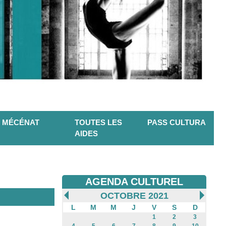
MÉCÉNAT
TOUTES LES
PASS CULTURA
AIDES
AGENDA CULTUREL
OCTOBRE 2021
L
M
M
J
V
S
D
1
2
3