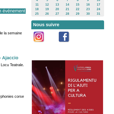
4
5
6
7
8
9
10
11
12
13
14
15
16
17
18
19
20
21
22
23
24
n événement
25
26
27
28
29
30
31
Nous suivre
 de la semaine
Instagram
Facebook
- Ajaccio
 Locu Teatrale.
lyphonies corse