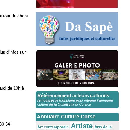
autour du chant
us d'infos sur
ardi de 10h à
Référencement acteurs culturels
remplissez le formulaire pour intégrer l’annuaire
culture de la Cullettivita di Corsica
Annuaire Culture Corse
 30 54
Artiste
Arts de la
Art contemporain