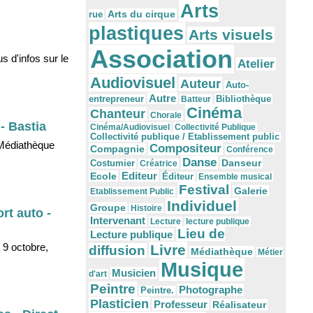
Arts
Arts du cirque
rue
plastiques
Arts visuels
Association
 d'infos sur le
Atelier
Audiovisuel
Auteur
Auto-
Autre
Bibliothèque
entrepreneur
Batteur
Cinéma
Chanteur
Chorale
- Bastia
Cinéma/Audiovisuel
Collectivité Publique
Collectivité publique / Etablissement public
 Médiathèque
Compositeur
Compagnie
Conférence
Danse
Danseur
Costumier
Créatrice
Editeur
Ecole
Éditeur
Ensemble musical
Festival
Galerie
Etablissement Public
Individuel
Groupe
Histoire
rt auto -
Intervenant
Lecture
lecture publique
Lieu de
Lecture publique
 9 octobre,
Livre
diffusion
Médiathèque
Métier
Musique
Musicien
d'art
Peintre
Photographe
Peintre.
Plasticien
Professeur
Réalisateur