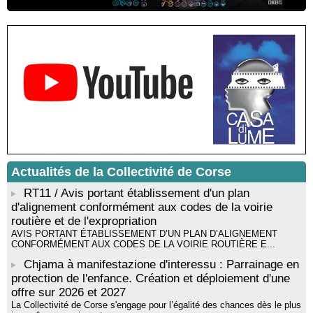
Résidence d’écriture et de recherche de l’écrivaine Cécilia
Castelli - Institut Mémoires de l'Edition Contemporaine - Caen /
Médiathèque de Castagniccia Mare et Monti - I Fulelli
Rencontre / dédicace avec Lucrèce Luciani autour de son
livre « La ballade du pendu du Niolu» - Mediateca territuriale di
Santa Lucia di Tallà
Mise en musique d’un livre jeunesse par Annik Meschinet,
musicienne pédagogue : Ateliers d’expression sonore, vocale,
rythmique et corporelle - Mediateca territuriale di Santa Lucia di
Tallà
! Événement reporté ! Cycle de conférences peinture animé
par Alexandre Dominati - Mediateca territuriale di Santa Lucia di
Actualités de la Collectivité de Corse
Tallà
RT11 / Avis portant établissement d'un plan
d'alignement conformément aux codes de la voirie
routière et de l'expropriation
AVIS PORTANT ÉTABLISSEMENT D’UN PLAN D’ALIGNEMENT
CONFORMÉMENT AUX CODES DE LA VOIRIE ROUTIÈRE E...
Chjama à manifestazione d'interessu : Parrainage en
protection de l'enfance. Création et déploiement d'une
offre sur 2026 et 2027
La Collectivité de Corse s'engage pour l’égalité des chances dès le plus