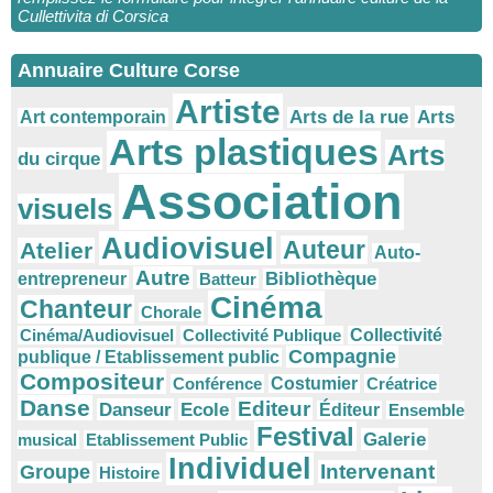
Cullettivita di Corsica
Annuaire Culture Corse
Artiste
Arts
Arts de la rue
Art contemporain
Arts plastiques
Arts
du cirque
Association
visuels
Audiovisuel
Auteur
Atelier
Auto-
Autre
Bibliothèque
entrepreneur
Batteur
Cinéma
Chanteur
Chorale
Cinéma/Audiovisuel
Collectivité Publique
Collectivité
Compagnie
publique / Etablissement public
Compositeur
Conférence
Costumier
Créatrice
Danse
Editeur
Danseur
Ecole
Éditeur
Ensemble
Festival
Galerie
musical
Etablissement Public
Individuel
Intervenant
Groupe
Histoire