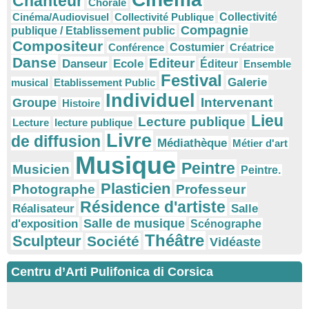
Chanteur
Chorale
Cinéma/Audiovisuel
Collectivité Publique
Collectivité
Compagnie
publique / Etablissement public
Compositeur
Conférence
Costumier
Créatrice
Danse
Editeur
Danseur
Ecole
Éditeur
Ensemble
Festival
Galerie
musical
Etablissement Public
Individuel
Intervenant
Groupe
Histoire
Lieu
Lecture publique
Lecture
lecture publique
Livre
de diffusion
Médiathèque
Métier d'art
Musique
Peintre
Musicien
Peintre.
Plasticien
Photographe
Professeur
Résidence d'artiste
Réalisateur
Salle
Salle de musique
d'exposition
Scénographe
Théâtre
Sculpteur
Société
Vidéaste
Centru d’Arti Pulifonica di Corsica