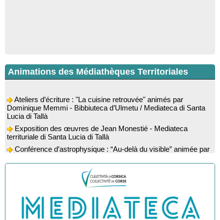
Animations des Médiathèques Territoriales
Ateliers d’écriture : "La cuisine retrouvée" animés par
Dominique Memmi - Bibbiuteca d’Ulmetu / Mediateca di Santa
Lucia di Tallà
Exposition des œuvres de Jean Monestié - Mediateca
territuriale di Santa Lucia di Tallà
Conférence d’astrophysique : “Au-delà du visible” animée par
l’astrophysicien Paul Guerrini - Médiathèque - Pitretu è
Bicchisgià
Exposition des œuvres de Dominique Malberti Morin :
"Racines, peintures acryliques et aquarelles" - Mediateca
territuriale di Santa Lucia di Tallà
Animation : "Petits lecteurs" - Médiathèque - Pitretu è
Bicchisgià
Veillée de contes à la forêt enchantée "U Mondu ditu