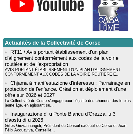
Santa Lucia di Tallà
Mise en musique d’un livre jeunesse par Annik Meschinet,
musicienne pédagogue : Ateliers d’expression sonore, vocale,
rythmique et corporelle - Mediateca territuriale di Santa Lucia di
Tallà
! Événement reporté ! Cycle de conférences peinture animé
par Alexandre Dominati - Mediateca territuriale di Santa Lucia di
Tallà
Actualités de la Collectivité de Corse
RT11 / Avis portant établissement d'un plan
d'alignement conformément aux codes de la voirie
routière et de l'expropriation
AVIS PORTANT ÉTABLISSEMENT D’UN PLAN D’ALIGNEMENT
CONFORMÉMENT AUX CODES DE LA VOIRIE ROUTIÈRE E...
Chjama à manifestazione d'interessu : Parrainage en
protection de l'enfance. Création et déploiement d'une
offre sur 2026 et 2027
La Collectivité de Corse s'engage pour l’égalité des chances dès le plus
jeune âge, en agissant su...
Inaugurazione di u Ponte Biancu d'Orezza, u 3
d'aostu di u 2026
Gilles Giovannangeli, Président du Conseil exécutif de Corse et Jean-
Félix Acquaviva, Conseille...