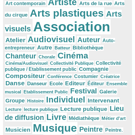
Artiste
Arts
Arts de la rue
Art contemporain
Arts plastiques
Arts
du cirque
Association
visuels
Audiovisuel
Auteur
Atelier
Auto-
Autre
Bibliothèque
entrepreneur
Batteur
Cinéma
Chanteur
Chorale
Cinéma/Audiovisuel
Collectivité Publique
Collectivité
Compagnie
publique / Etablissement public
Compositeur
Conférence
Costumier
Créatrice
Danse
Editeur
Danseur
Ecole
Éditeur
Ensemble
Festival
Galerie
musical
Etablissement Public
Individuel
Intervenant
Groupe
Histoire
Lieu
Lecture publique
Lecture
lecture publique
Livre
de diffusion
Médiathèque
Métier d'art
Musique
Peintre
Musicien
Peintre.