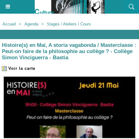
Accueil
>
Agenda
>
Stages / Ateliers / Cours
Agenda
Histoire(s) en Mai, A storia vagabonda / Masterclasse :
Peut-on faire de la philosophie au collège ? - Collège
Simon Vinciguerra - Bastia
Voir la carte