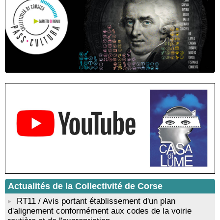
Andreani - Bucugnà / Zonza
Residenza di scrittura di Angela Nicolai, Trà Corsica è
Sardegna - Mediateca di castagniccia Mare è monti - I Fulelli
Résidence d’écriture et de recherche de l’écrivaine Cécilia
Castelli - Institut Mémoires de l'Edition Contemporaine - Caen /
Médiathèque de Castagniccia Mare et Monti - I Fulelli
Rencontre / dédicace avec Lucrèce Luciani autour de son
livre « La ballade du pendu du Niolu» - Mediateca territuriale di
Santa Lucia di Tallà
Mise en musique d’un livre jeunesse par Annik Meschinet,
musicienne pédagogue : Ateliers d’expression sonore, vocale,
rythmique et corporelle - Mediateca territuriale di Santa Lucia di
Tallà
! Événement reporté ! Cycle de conférences peinture animé
par Alexandre Dominati - Mediateca territuriale di Santa Lucia di
Tallà
Actualités de la Collectivité de Corse
RT11 / Avis portant établissement d'un plan
d'alignement conformément aux codes de la voirie