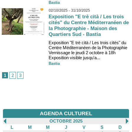
Bastia
02/10/2025 - 31/10/2025
Exposition "E trè cità / Les trois
cités" du Centre Méditerranéen de
la Photographie - Maison des
Quartiers Sud - Bastia
Exposition "E trè cità / Les trois cités" du
Centre Méditerranéen de la Photographie
Vernissage le jeudi 2 octobre à 18h
Exposition visible jusqu'a...
Bastia
1
2
3
AGENDA CULTUREL
OCTOBRE 2025
L
M
M
J
V
S
D