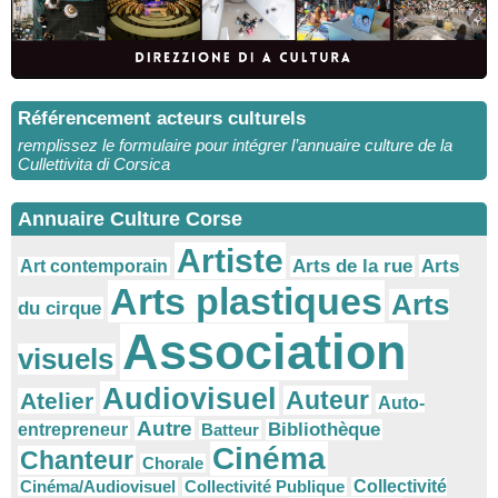
Référencement acteurs culturels
remplissez le formulaire pour intégrer l’annuaire culture de la
Cullettivita di Corsica
Annuaire Culture Corse
Artiste
Arts
Arts de la rue
Art contemporain
Arts plastiques
Arts
du cirque
Association
visuels
Audiovisuel
Auteur
Atelier
Auto-
Autre
Bibliothèque
entrepreneur
Batteur
Cinéma
Chanteur
Chorale
Cinéma/Audiovisuel
Collectivité Publique
Collectivité