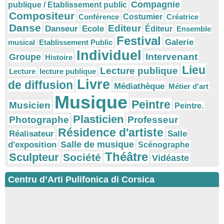
Compagnie
publique / Etablissement public
Compositeur
Conférence
Costumier
Créatrice
Danse
Editeur
Danseur
Ecole
Éditeur
Ensemble
Festival
Galerie
musical
Etablissement Public
Individuel
Intervenant
Groupe
Histoire
Lieu
Lecture publique
Lecture
lecture publique
Livre
de diffusion
Médiathèque
Métier d'art
Musique
Peintre
Musicien
Peintre.
Plasticien
Photographe
Professeur
Résidence d'artiste
Réalisateur
Salle
Salle de musique
d'exposition
Scénographe
Théâtre
Sculpteur
Société
Vidéaste
Centru d’Arti Pulifonica di Corsica