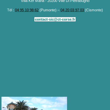
Villa Ker Maria - 20200 Ville Di Pietrabugno
Tél :
04 95 10 98 62
(Pumonte) –
04 20 03 97 03
(Cismonte)
contact-sic@ct-corse.fr