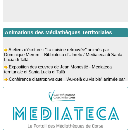
Animations des Médiathèques Territoriales
Ateliers d’écriture : "La cuisine retrouvée" animés par
Dominique Memmi - Bibbiuteca d’Ulmetu / Mediateca di Santa
Lucia di Tallà
Exposition des œuvres de Jean Monestié - Mediateca
territuriale di Santa Lucia di Tallà
Conférence d’astrophysique : “Au-delà du visible” animée par
l’astrophysicien Paul Guerrini - Médiathèque - Pitretu è
Bicchisgià
Exposition des œuvres de Dominique Malberti Morin :
"Racines, peintures acryliques et aquarelles" - Mediateca
territuriale di Santa Lucia di Tallà
Animation : "Petits lecteurs" - Médiathèque - Pitretu è
Bicchisgià
Spectacle musical : "Viaghju in Corsica cù Regina & Bruno",
hommage au duo mythique de la chanson corse interprété par
Marie-Elsa Picciocchi (chant), Marc’Antò Belgodere (chant et