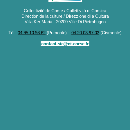
Collectivité de Corse / Cullettività di Corsica
Direction de la culture / Direzzione di a Cultura
Villa Ker Maria - 20200 Ville Di Pietrabugno
Tél :
04 95 10 98 62
(Pumonte) –
04 20 03 97 03
(Cismonte)
contact-sic@ct-corse.fr