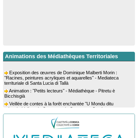
Animations des Médiathèques Territoriales
Exposition des œuvres de Dominique Malberti Morin :
"Racines, peintures acryliques et aquarelles" - Mediateca
territuriale di Santa Lucia di Tallà
Animation : "Petits lecteurs" - Médiathèque - Pitretu è
Bicchisgià
Veillée de contes à la forêt enchantée "U Mondu ditu
mignuleddu" par la Caravane de Conteurs - Currà
Colloque : "Taravu : terre de patrimoines", Regards sur le
patrimoine religieux, roman, thermal et littéraire - Spaziu Jean-
Marc Fiamma - A Sarra di Farru
Spectacle musical : "Viaghju in Corsica cù Regina & Bruno",
hommage au duo mythique de la chanson corse interprété par