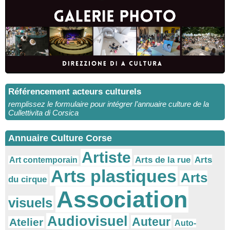
Référencement acteurs culturels
remplissez le formulaire pour intégrer l’annuaire culture de la
Cullettivita di Corsica
Annuaire Culture Corse
Artiste
Arts
Arts de la rue
Art contemporain
Arts plastiques
Arts
du cirque
Association
visuels
Audiovisuel
Auteur
Atelier
Auto-