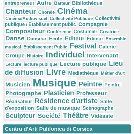
Autre
Bibliothèque
entrepreneur
Batteur
Cinéma
Chanteur
Chorale
Cinéma/Audiovisuel
Collectivité Publique
Collectivité
Compagnie
publique / Etablissement public
Compositeur
Conférence
Costumier
Créatrice
Danse
Editeur
Danseur
Ecole
Éditeur
Ensemble
Festival
Galerie
musical
Etablissement Public
Individuel
Intervenant
Groupe
Histoire
Lieu
Lecture publique
Lecture
lecture publique
Livre
de diffusion
Médiathèque
Métier d'art
Musique
Peintre
Musicien
Peintre.
Plasticien
Photographe
Professeur
Résidence d'artiste
Réalisateur
Salle
Salle de musique
d'exposition
Scénographe
Théâtre
Sculpteur
Société
Vidéaste
Centru d’Arti Pulifonica di Corsica