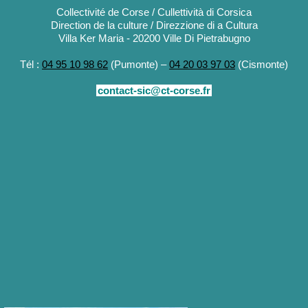
Collectivité de Corse / Cullettività di Corsica
Direction de la culture / Direzzione di a Cultura
Villa Ker Maria - 20200 Ville Di Pietrabugno
Tél :
04 95 10 98 62
(Pumonte) –
04 20 03 97 03
(Cismonte)
contact-sic@ct-corse.fr