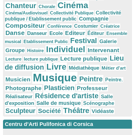
Cinéma
Chanteur
Chorale
Cinéma/Audiovisuel
Collectivité Publique
Collectivité
Compagnie
publique / Etablissement public
Compositeur
Conférence
Costumier
Créatrice
Danse
Editeur
Danseur
Ecole
Éditeur
Ensemble
Festival
Galerie
musical
Etablissement Public
Individuel
Intervenant
Groupe
Histoire
Lieu
Lecture publique
Lecture
lecture publique
Livre
de diffusion
Médiathèque
Métier d'art
Musique
Peintre
Musicien
Peintre.
Plasticien
Photographe
Professeur
Résidence d'artiste
Réalisateur
Salle
Salle de musique
d'exposition
Scénographe
Théâtre
Sculpteur
Société
Vidéaste
Centru d’Arti Pulifonica di Corsica