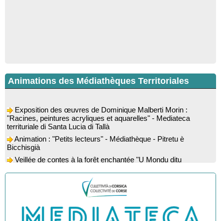
Animations des Médiathèques Territoriales
Exposition des œuvres de Dominique Malberti Morin :
"Racines, peintures acryliques et aquarelles" - Mediateca
territuriale di Santa Lucia di Tallà
Animation : "Petits lecteurs" - Médiathèque - Pitretu è
Bicchisgià
Veillée de contes à la forêt enchantée "U Mondu ditu
mignuleddu" par la Caravane de Conteurs - Currà
Colloque : "Taravu : terre de patrimoines", Regards sur le
patrimoine religieux, roman, thermal et littéraire - Spaziu Jean-
Marc Fiamma - A Sarra di Farru
Spectacle musical : "Viaghju in Corsica cù Regina & Bruno",
hommage au duo mythique de la chanson corse interprété par
Marie-Elsa Picciocchi (chant), Marc’Antò Belgodere (chant et