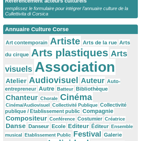
Référencement acteurs culturels
remplissez le formulaire pour intégrer l’annuaire culture de la
Cullettivita di Corsica
Annuaire Culture Corse
Artiste
Arts
Arts de la rue
Art contemporain
Arts plastiques
Arts
du cirque
Association
visuels
Audiovisuel
Auteur
Atelier
Auto-
Autre
Bibliothèque
entrepreneur
Batteur
Cinéma
Chanteur
Chorale
Cinéma/Audiovisuel
Collectivité Publique
Collectivité
Compagnie
publique / Etablissement public
Compositeur
Conférence
Costumier
Créatrice
Danse
Editeur
Danseur
Ecole
Éditeur
Ensemble
Festival
Galerie
musical
Etablissement Public