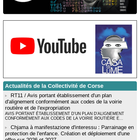
Sardegna - Mediateca di castagniccia Mare è monti - I Fulelli
Résidence d’écriture et de recherche de l’écrivaine Cécilia
Castelli - Institut Mémoires de l'Edition Contemporaine - Caen /
Médiathèque de Castagniccia Mare et Monti - I Fulelli
Rencontre / dédicace avec Lucrèce Luciani autour de son
livre « La ballade du pendu du Niolu» - Mediateca territuriale di
Santa Lucia di Tallà
Mise en musique d’un livre jeunesse par Annik Meschinet,
musicienne pédagogue : Ateliers d’expression sonore, vocale,
rythmique et corporelle - Mediateca territuriale di Santa Lucia di
Tallà
! Événement reporté ! Cycle de conférences peinture animé
par Alexandre Dominati - Mediateca territuriale di Santa Lucia di
Tallà
Actualités de la Collectivité de Corse
RT11 / Avis portant établissement d'un plan
d'alignement conformément aux codes de la voirie
routière et de l'expropriation
AVIS PORTANT ÉTABLISSEMENT D’UN PLAN D’ALIGNEMENT
CONFORMÉMENT AUX CODES DE LA VOIRIE ROUTIÈRE E...
Chjama à manifestazione d'interessu : Parrainage en
protection de l'enfance. Création et déploiement d'une
offre sur 2026 et 2027