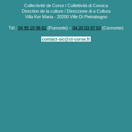
Collectivité de Corse / Cullettività di Corsica
Direction de la culture / Direzzione di a Cultura
Villa Ker Maria - 20200 Ville Di Pietrabugno
Tél :
04 95 10 98 62
(Pumonte) –
04 20 03 97 03
(Cismonte)
contact-sic@ct-corse.fr