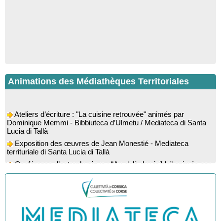
Animations des Médiathèques Territoriales
Ateliers d’écriture : "La cuisine retrouvée" animés par
Dominique Memmi - Bibbiuteca d’Ulmetu / Mediateca di Santa
Lucia di Tallà
Exposition des œuvres de Jean Monestié - Mediateca
territuriale di Santa Lucia di Tallà
Conférence d’astrophysique : “Au-delà du visible” animée par
l’astrophysicien Paul Guerrini - Médiathèque - Pitretu è
Bicchisgià
Exposition des œuvres de Dominique Malberti Morin :
"Racines, peintures acryliques et aquarelles" - Mediateca
territuriale di Santa Lucia di Tallà
Animation : "Petits lecteurs" - Médiathèque - Pitretu è