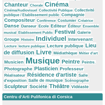
Cinéma
Chanteur
Chorale
Cinéma/Audiovisuel
Collectivité Publique
Collectivité
Compagnie
publique / Etablissement public
Compositeur
Conférence
Costumier
Créatrice
Danse
Editeur
Danseur
Ecole
Éditeur
Ensemble
Festival
Galerie
musical
Etablissement Public
Individuel
Intervenant
Groupe
Histoire
Lieu
Lecture publique
Lecture
lecture publique
Livre
de diffusion
Médiathèque
Métier d'art
Musique
Peintre
Musicien
Peintre.
Plasticien
Photographe
Professeur
Résidence d'artiste
Réalisateur
Salle
Salle de musique
d'exposition
Scénographe
Théâtre
Sculpteur
Société
Vidéaste
Centru d’Arti Pulifonica di Corsica