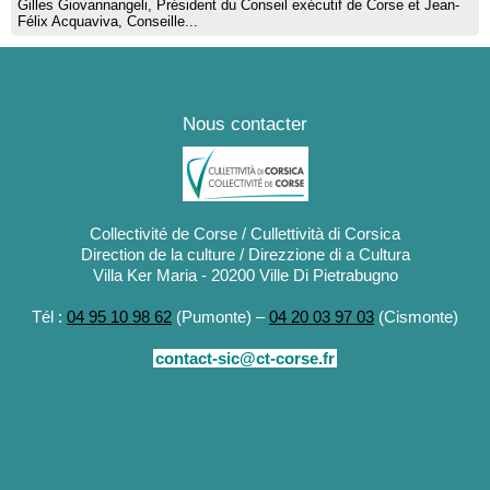
Gilles Giovannangeli, Président du Conseil exécutif de Corse et Jean-
Félix Acquaviva, Conseille...
Nous contacter
Collectivité de Corse / Cullettività di Corsica
Direction de la culture / Direzzione di a Cultura
Villa Ker Maria - 20200 Ville Di Pietrabugno
Tél :
04 95 10 98 62
(Pumonte) –
04 20 03 97 03
(Cismonte)
contact-sic@ct-corse.fr