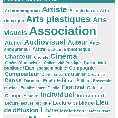
Artiste
Arts
Arts de la rue
Art contemporain
Arts plastiques
Arts
du cirque
Association
visuels
Audiovisuel
Auteur
Atelier
Auto-
Autre
Bibliothèque
entrepreneur
Batteur
Cinéma
Chanteur
Chorale
Cinéma/Audiovisuel
Collectivité Publique
Collectivité
Compagnie
publique / Etablissement public
Compositeur
Conférence
Costumier
Créatrice
Danse
Editeur
Danseur
Ecole
Éditeur
Ensemble
Festival
Galerie
musical
Etablissement Public
Individuel
Intervenant
Groupe
Histoire
Lieu
Lecture publique
Lecture
lecture publique
Livre
de diffusion
Médiathèque
Métier d'art