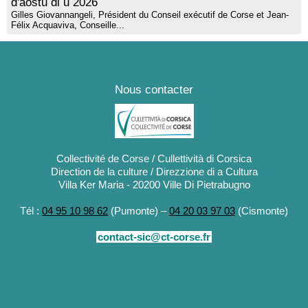
d'aostu di u 2026
Gilles Giovannangeli, Président du Conseil exécutif de Corse et Jean-
Félix Acquaviva, Conseille...
Nous contacter
Collectivité de Corse / Cullettività di Corsica
Direction de la culture / Direzzione di a Cultura
Villa Ker Maria - 20200 Ville Di Pietrabugno
Tél :
04 95 10 98 62
(Pumonte) –
04 20 03 97 03
(Cismonte)
contact-sic@ct-corse.fr