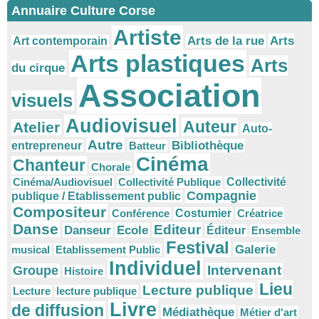
Annuaire Culture Corse
Artiste
Arts
Arts de la rue
Art contemporain
Arts plastiques
Arts
du cirque
Association
visuels
Audiovisuel
Auteur
Atelier
Auto-
Autre
Bibliothèque
entrepreneur
Batteur
Cinéma
Chanteur
Chorale
Cinéma/Audiovisuel
Collectivité Publique
Collectivité
Compagnie
publique / Etablissement public
Compositeur
Conférence
Costumier
Créatrice
Danse
Editeur
Danseur
Ecole
Éditeur
Ensemble
Festival
Galerie
musical
Etablissement Public
Individuel
Intervenant
Groupe
Histoire
Lieu
Lecture publique
Lecture
lecture publique
Livre
de diffusion
Médiathèque
Métier d'art