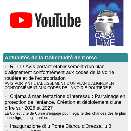
Médiathèque de Castagniccia Mare et Monti - I Fulelli
Rencontre / dédicace avec Lucrèce Luciani autour de son
livre « La ballade du pendu du Niolu» - Mediateca territuriale di
Santa Lucia di Tallà
Mise en musique d’un livre jeunesse par Annik Meschinet,
musicienne pédagogue : Ateliers d’expression sonore, vocale,
rythmique et corporelle - Mediateca territuriale di Santa Lucia di
Tallà
! Événement reporté ! Cycle de conférences peinture animé
par Alexandre Dominati - Mediateca territuriale di Santa Lucia di
Actualités de la Collectivité de Corse
Tallà
RT11 / Avis portant établissement d'un plan
d'alignement conformément aux codes de la voirie
routière et de l'expropriation
AVIS PORTANT ÉTABLISSEMENT D’UN PLAN D’ALIGNEMENT
CONFORMÉMENT AUX CODES DE LA VOIRIE ROUTIÈRE E...
Chjama à manifestazione d'interessu : Parrainage en
protection de l'enfance. Création et déploiement d'une
offre sur 2026 et 2027
La Collectivité de Corse s'engage pour l’égalité des chances dès le plus
jeune âge, en agissant su...
Inaugurazione di u Ponte Biancu d'Orezza, u 3