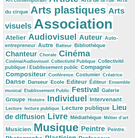
Arts
Arts de la rue
Art contemporain
Arts plastiques
Arts
du cirque
Association
visuels
Audiovisuel
Auteur
Atelier
Auto-
Autre
Bibliothèque
entrepreneur
Batteur
Cinéma
Chanteur
Chorale
Cinéma/Audiovisuel
Collectivité Publique
Collectivité
Compagnie
publique / Etablissement public
Compositeur
Conférence
Costumier
Créatrice
Danse
Editeur
Danseur
Ecole
Éditeur
Ensemble
Festival
Galerie
musical
Etablissement Public
Individuel
Intervenant
Groupe
Histoire
Lieu
Lecture publique
Lecture
lecture publique
Livre
de diffusion
Médiathèque
Métier d'art
Musique
Peintre
Musicien
Peintre.
Plasticien