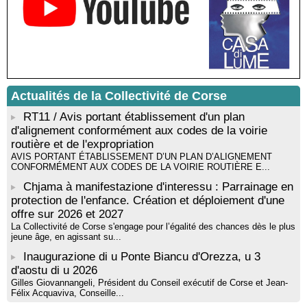
Rivages du destin” - Afà / Prupià / Santa Lucia di Tallà
Residenza di scrittura di Angela Nicolai, Trà Corsica è
Sardegna - Mediateca di castagniccia Mare è monti - I Fulelli
Résidence d’écriture et de recherche de l’écrivaine Cécilia
Castelli - Institut Mémoires de l'Edition Contemporaine - Caen /
Médiathèque de Castagniccia Mare et Monti - I Fulelli
Rencontre / dédicace avec Lucrèce Luciani autour de son
Actualités de la Collectivité de Corse
livre « La ballade du pendu du Niolu» - Mediateca territuriale di
Santa Lucia di Tallà
RT11 / Avis portant établissement d'un plan
d'alignement conformément aux codes de la voirie
routière et de l'expropriation
AVIS PORTANT ÉTABLISSEMENT D’UN PLAN D’ALIGNEMENT
CONFORMÉMENT AUX CODES DE LA VOIRIE ROUTIÈRE E...
Chjama à manifestazione d'interessu : Parrainage en
protection de l'enfance. Création et déploiement d'une
offre sur 2026 et 2027
La Collectivité de Corse s'engage pour l’égalité des chances dès le plus
jeune âge, en agissant su...
Inaugurazione di u Ponte Biancu d'Orezza, u 3
d'aostu di u 2026
Gilles Giovannangeli, Président du Conseil exécutif de Corse et Jean-
Félix Acquaviva, Conseille...