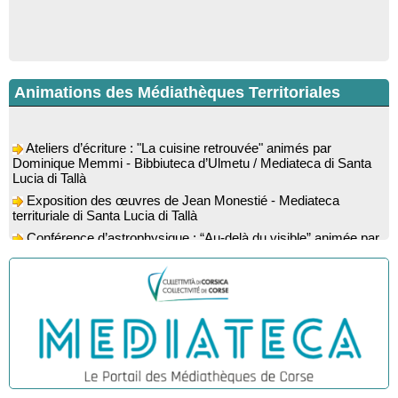
Animations des Médiathèques Territoriales
Ateliers d’écriture : "La cuisine retrouvée" animés par
Dominique Memmi - Bibbiuteca d’Ulmetu / Mediateca di Santa
Lucia di Tallà
Exposition des œuvres de Jean Monestié - Mediateca
territuriale di Santa Lucia di Tallà
Conférence d’astrophysique : “Au-delà du visible” animée par
l’astrophysicien Paul Guerrini - Médiathèque - Pitretu è
Bicchisgià
Exposition des œuvres de Dominique Malberti Morin :
"Racines, peintures acryliques et aquarelles" - Mediateca
territuriale di Santa Lucia di Tallà
Animation : "Petits lecteurs" - Médiathèque - Pitretu è
Bicchisgià
Veillée de contes à la forêt enchantée "U Mondu ditu
mignuleddu" par la Caravane de Conteurs - Currà