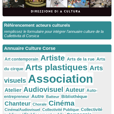
Référencement acteurs culturels
remplissez le formulaire pour intégrer l’annuaire culture de la
Cullettivita di Corsica
Annuaire Culture Corse
Artiste
Arts
Arts de la rue
Art contemporain
Arts plastiques
Arts
du cirque
Association
visuels
Audiovisuel
Auteur
Atelier
Auto-
Autre
Bibliothèque
entrepreneur
Batteur
Cinéma
Chanteur
Chorale
Cinéma/Audiovisuel
Collectivité Publique
Collectivité