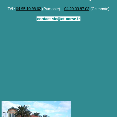
Tél :
04 95 10 98 62
(Pumonte) –
04 20 03 97 03
(Cismonte)
contact-sic@ct-corse.fr