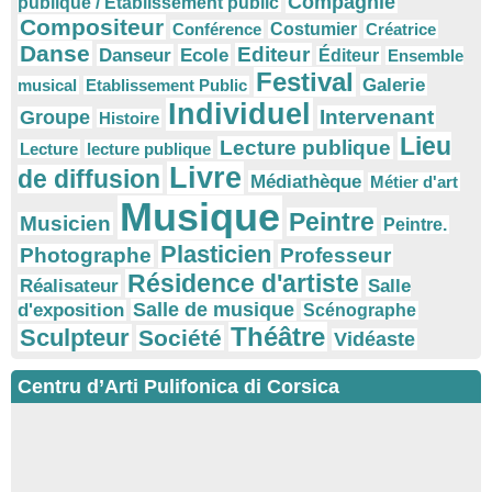
Compagnie
publique / Etablissement public
Compositeur
Conférence
Costumier
Créatrice
Danse
Editeur
Danseur
Ecole
Éditeur
Ensemble
Festival
Galerie
musical
Etablissement Public
Individuel
Intervenant
Groupe
Histoire
Lieu
Lecture publique
Lecture
lecture publique
Livre
de diffusion
Médiathèque
Métier d'art
Musique
Peintre
Musicien
Peintre.
Plasticien
Photographe
Professeur
Résidence d'artiste
Réalisateur
Salle
Salle de musique
d'exposition
Scénographe
Théâtre
Sculpteur
Société
Vidéaste
Centru d’Arti Pulifonica di Corsica