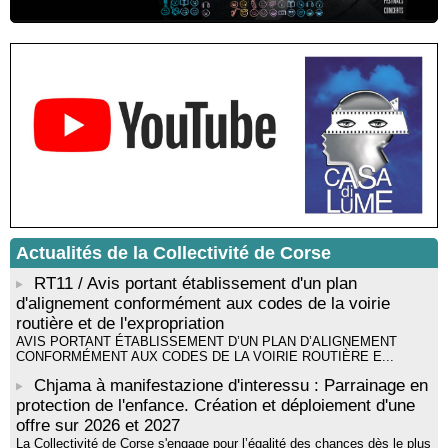
Résidence d’écriture et de recherche de l’écrivaine Cécilia
Castelli - Institut Mémoires de l'Edition Contemporaine - Caen /
Médiathèque de Castagniccia Mare et Monti - I Fulelli
Rencontre / dédicace avec Lucrèce Luciani autour de son
livre « La ballade du pendu du Niolu» - Mediateca territuriale di
Santa Lucia di Tallà
Mise en musique d’un livre jeunesse par Annik Meschinet,
musicienne pédagogue : Ateliers d’expression sonore, vocale,
rythmique et corporelle - Mediateca territuriale di Santa Lucia di
Tallà
! Événement reporté ! Cycle de conférences peinture animé
par Alexandre Dominati - Mediateca territuriale di Santa Lucia di
Tallà
Actualités de la Collectivité de Corse
RT11 / Avis portant établissement d'un plan
d'alignement conformément aux codes de la voirie
routière et de l'expropriation
AVIS PORTANT ÉTABLISSEMENT D’UN PLAN D’ALIGNEMENT
CONFORMÉMENT AUX CODES DE LA VOIRIE ROUTIÈRE E...
Chjama à manifestazione d'interessu : Parrainage en
protection de l'enfance. Création et déploiement d'une
offre sur 2026 et 2027
La Collectivité de Corse s'engage pour l’égalité des chances dès le plus