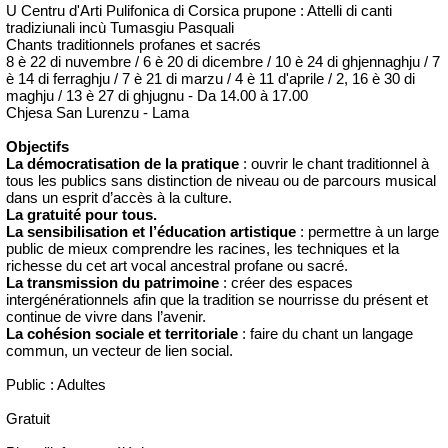
U Centru d'Arti Pulifonica di Corsica prupone : Attelli di canti
tradiziunali incù Tumasgiu Pasquali
Chants traditionnels profanes et sacrés
8 è 22 di nuvembre / 6 è 20 di dicembre / 10 è 24 di ghjennaghju / 7
è 14 di ferraghju / 7 è 21 di marzu / 4 è 11 d'aprile / 2, 16 è 30 di
maghju / 13 è 27 di ghjugnu - Da 14.00 à 17.00
Chjesa San Lurenzu - Lama
Objectifs
La démocratisation de la pratique
: ouvrir le chant traditionnel à
tous les publics sans distinction de niveau ou de parcours musical
dans un esprit d’accès à la culture.
La gratuité pour tous.
La sensibilisation et l’éducation artistique
: permettre à un large
public de mieux comprendre les racines, les techniques et la
richesse du cet art vocal ancestral profane ou sacré.
La transmission du patrimoine
: créer des espaces
intergénérationnels afin que la tradition se nourrisse du présent et
continue de vivre dans l’avenir.
La cohésion sociale et territoriale
: faire du chant un langage
commun, un vecteur de lien social.
Public : Adultes
Gratuit