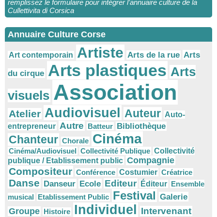
remplissez le formulaire pour intégrer l’annuaire culture de la
Cullettivita di Corsica
Annuaire Culture Corse
Artiste
Arts
Arts de la rue
Art contemporain
Arts plastiques
Arts
du cirque
Association
visuels
Audiovisuel
Auteur
Atelier
Auto-
Autre
Bibliothèque
entrepreneur
Batteur
Cinéma
Chanteur
Chorale
Cinéma/Audiovisuel
Collectivité Publique
Collectivité
Compagnie
publique / Etablissement public
Compositeur
Conférence
Costumier
Créatrice
Danse
Editeur
Danseur
Ecole
Éditeur
Ensemble
Festival
Galerie
musical
Etablissement Public
Individuel
Intervenant
Groupe
Histoire