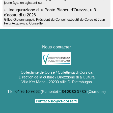
jeune âge, en agissant su...
Inaugurazione di u Ponte Biancu d'Orezza, u 3
d'aostu di u 2026
Gilles Giovannangeli, Président du Conseil exécutif de Corse et Jean-
Félix Acquaviva, Conseille...
Nous contacter
Collectivité de Corse / Cullettività di Corsica
Direction de la culture / Direzzione di a Cultura
Villa Ker Maria - 20200 Ville Di Pietrabugno
Tél :
04 95 10 98 62
(Pumonte) –
04 20 03 97 03
(Cismonte)
contact-sic@ct-corse.fr