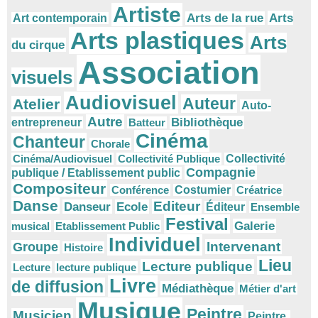
Artiste
Arts
Arts de la rue
Art contemporain
Arts plastiques
Arts
du cirque
Association
visuels
Audiovisuel
Auteur
Atelier
Auto-
Autre
Bibliothèque
entrepreneur
Batteur
Cinéma
Chanteur
Chorale
Cinéma/Audiovisuel
Collectivité Publique
Collectivité
Compagnie
publique / Etablissement public
Compositeur
Conférence
Costumier
Créatrice
Danse
Editeur
Danseur
Ecole
Éditeur
Ensemble
Festival
Galerie
musical
Etablissement Public
Individuel
Intervenant
Groupe
Histoire
Lieu
Lecture publique
Lecture
lecture publique
Livre
de diffusion
Médiathèque
Métier d'art
Musique
Peintre
Musicien
Peintre.