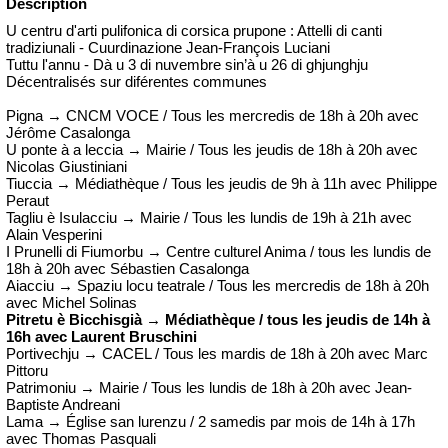
Description
U centru d'arti pulifonica di corsica prupone : Attelli di canti
tradiziunali - Cuurdinazione Jean-François Luciani
Tuttu l'annu - Dà u 3 di nuvembre sin’à u 26 di ghjunghju
Décentralisés sur diférentes communes
Pigna → CNCM VOCE / Tous les mercredis de 18h à 20h avec
Jérôme Casalonga
U ponte à a leccia → Mairie / Tous les jeudis de 18h à 20h avec
Nicolas Giustiniani
Tiuccia → Médiathèque / Tous les jeudis de 9h à 11h avec Philippe
Peraut
Tagliu è Isulacciu → Mairie / Tous les lundis de 19h à 21h avec
Alain Vesperini
I Prunelli di Fiumorbu → Centre culturel Anima / tous les lundis de
18h à 20h avec Sébastien Casalonga
Aiacciu → Spaziu locu teatrale / Tous les mercredis de 18h à 20h
avec Michel Solinas
Pitretu è Bicchisgià → Médiathèque / tous les jeudis de 14h à
16h avec Laurent Bruschini
Portivechju → CACEL / Tous les mardis de 18h à 20h avec Marc
Pittoru
Patrimoniu → Mairie / Tous les lundis de 18h à 20h avec Jean-
Baptiste Andreani
Lama → Église san lurenzu / 2 samedis par mois de 14h à 17h
avec Thomas Pasquali