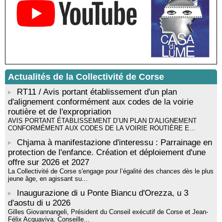
Santa Lucia di Tallà
Mise en musique d’un livre jeunesse par Annik Meschinet,
musicienne pédagogue : Ateliers d’expression sonore, vocale,
rythmique et corporelle - Mediateca territuriale di Santa Lucia di
Tallà
! Événement reporté ! Cycle de conférences peinture animé
par Alexandre Dominati - Mediateca territuriale di Santa Lucia di
Tallà
Actualités de la Collectivité de Corse
RT11 / Avis portant établissement d'un plan
d'alignement conformément aux codes de la voirie
routière et de l'expropriation
AVIS PORTANT ÉTABLISSEMENT D’UN PLAN D’ALIGNEMENT
CONFORMÉMENT AUX CODES DE LA VOIRIE ROUTIÈRE E...
Chjama à manifestazione d'interessu : Parrainage en
protection de l'enfance. Création et déploiement d'une
offre sur 2026 et 2027
La Collectivité de Corse s'engage pour l’égalité des chances dès le plus
jeune âge, en agissant su...
Inaugurazione di u Ponte Biancu d'Orezza, u 3
d'aostu di u 2026
Gilles Giovannangeli, Président du Conseil exécutif de Corse et Jean-
Félix Acquaviva, Conseille...