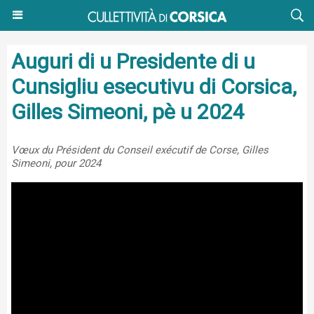
Auguri di u Presidente di u
Cunsigliu esecutivu di Corsica,
Gilles Simeoni, pè u 2024
Vœux du Président du Conseil exécutif de Corse, Gilles
Simeoni, pour 2024