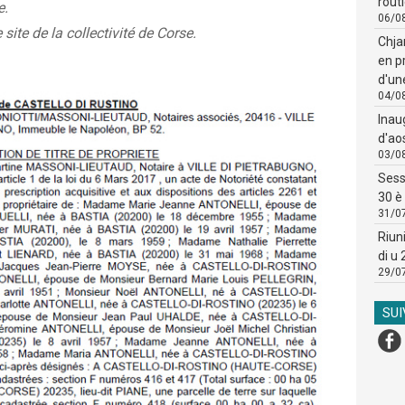
routi
e.
06/0
 site de la collectivité de Corse.
Chja
en p
d'un
04/0
Inau
d'ao
03/0
Sess
30 è 
31/0
Riun
di u
29/0
SU