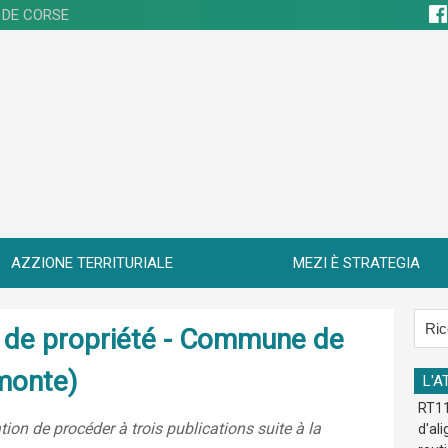
 DE CORSE
AZZIONE TERRITURIALE
MEZI È STRATEGIA
re de propriété - Commune de
smonte)
L'A
RT11
ion de procéder à trois publications suite à la
d'al