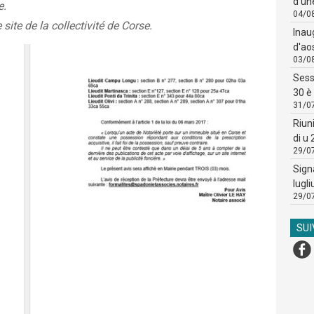
d'un
e.
04/0
 site de la collectivité de Corse.
Inau
d'ao
03/0
Sess
30 è 
31/0
Riun
di u
29/0
Sign
lugli
29/0
SU