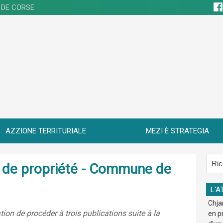
 DE CORSE
AZZIONE TERRITURIALE
MEZI È STRATEGIA
re de propriété - Commune de
L'A
Chja
ion de procéder à trois publications suite à la
en p