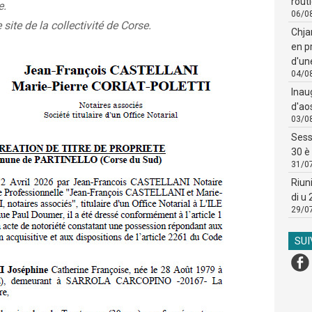
routi
e.
06/0
 site de la collectivité de Corse.
Chja
en p
d'un
04/0
Inau
d'ao
03/0
Sess
30 è 
31/0
Riun
di u
29/0
SU