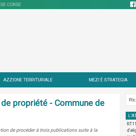
 DE CORSE
AZZIONE TERRITURIALE
MEZI È STRATEGIA
re de propriété - Commune de
L'A
RT11
ion de procéder à trois publications suite à la
d'al