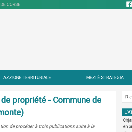
 DE CORSE
AZZIONE TERRITURIALE
MEZI È STRATEGIA
re de propriété - Commune de
smonte)
L'A
Chja
ion de procéder à trois publications suite à la
en p