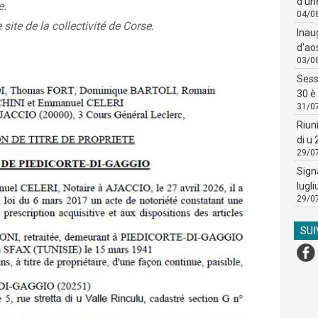
d'un
e.
04/0
 site de la collectivité de Corse.
Inau
d'ao
03/0
Sess
30 è 
31/0
Riun
di u
29/0
Sign
lugli
29/0
SU