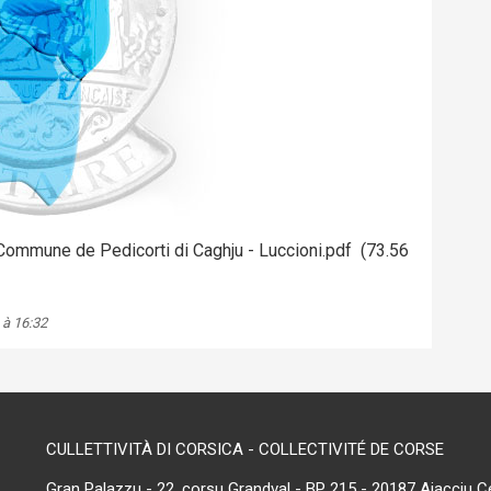
- Commune de Pedicorti di Caghju - Luccioni.pdf
(73.56
 à 16:32
CULLETTIVITÀ DI CORSICA - COLLECTIVITÉ DE CORSE
Gran Palazzu - 22, corsu Grandval - BP 215 - 20187 Aiacciu C