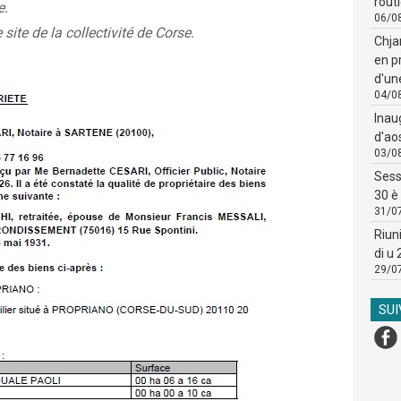
routi
e.
06/0
 site de la collectivité de Corse.
Chja
en p
d'un
04/0
Inau
d'ao
03/0
Sess
30 è 
31/0
Riun
di u
29/0
SU