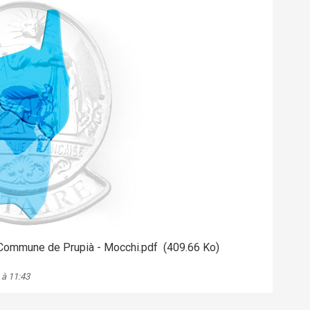
 - Commune de Prupià - Mocchi.pdf
(409.66 Ko)
 à 11:43