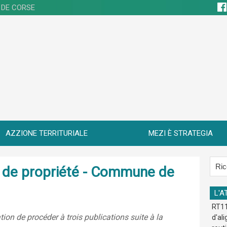
 DE CORSE
AZZIONE TERRITURIALE
MEZI È STRATEGIA
re de propriété - Commune de
L'A
RT11
ion de procéder à trois publications suite à la
d'al