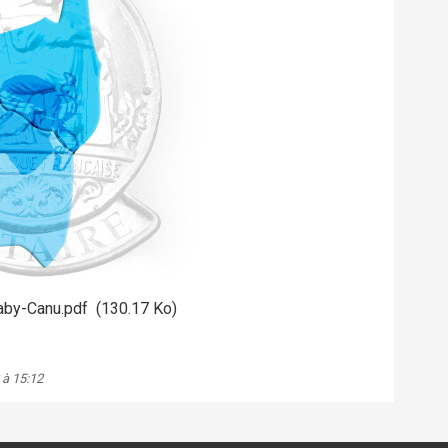
Faby-Canu.pdf
(130.17 Ko)
 à 15:12