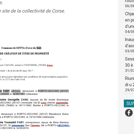
routi
e.
06/0
 site de la collectivité de Corse.
Chja
en p
d'un
04/0
Inau
d'ao
03/0
Sess
30 è 
31/0
Riun
di u
29/0
SU