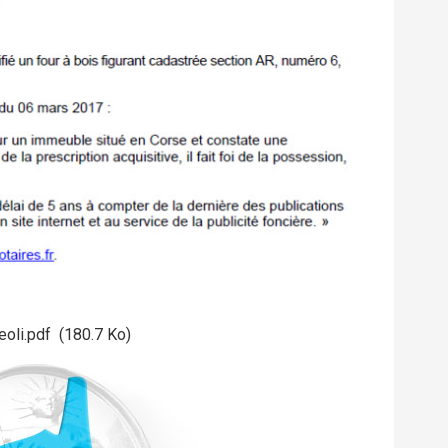
eoli.pdf
(180.7 Ko)