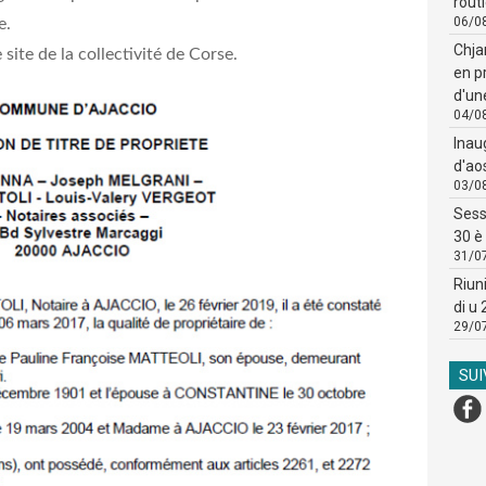
routi
06/0
ve.
Chja
e site de la collectivité de Corse.
en p
d'un
04/0
Inau
d'ao
03/0
Sess
30 è 
31/0
Riun
di u
29/0
SU