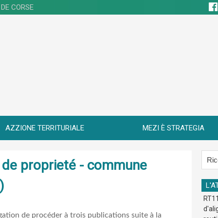
 DE CORSE
AZZIONE TERRITURIALE
MEZI È STRATEGIA
re de proprieté - commune
)
L'A
RT11
d'al
gation de procéder à trois publications suite à la