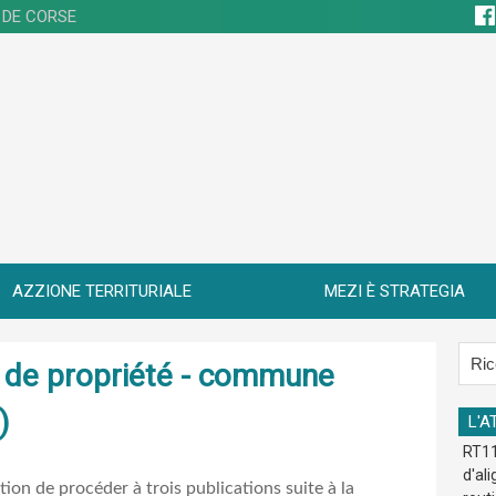
 DE CORSE
AZZIONE TERRITURIALE
MEZI È STRATEGIA
re de propriété - commune
)
L'A
RT11
d'al
ation de procéder à trois publications suite à la