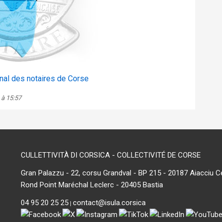
nal des notaires de Corse
 à 15:57
CULLETTIVITÀ DI CORSICA - COLLECTIVITÉ DE CORSE
Gran Palazzu - 22, corsu Grandval - BP 215 - 20187 Aiacciu C
Rond Point Maréchal Leclerc - 20405 Bastia
04 95 20 25 25
contact@isula.corsica
|