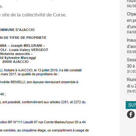
routi
ve.
06/0
Chja
e site de la collectivité de Corse.
en p
d'un
04/0
Inau
d'ao
03/0
Sess
30 è 
31/0
Riun
di u
29/0
SU