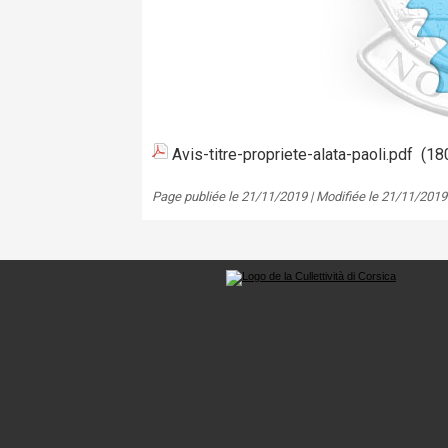
Avis-titre-propriete-alata-paoli.pdf
(180
Page publiée le 21/11/2019 | Modifiée le 21/11/2019