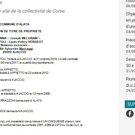
routi
e.
06/0
 site de la collectivité de Corse.
Chja
en p
d'un
04/0
Inau
d'ao
03/0
Sess
30 è 
31/0
Riun
di u
29/0
SU