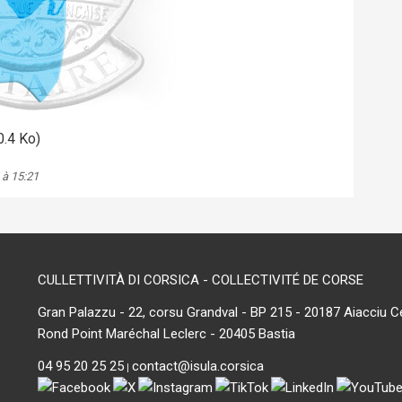
.4 Ko)
 à 15:21
CULLETTIVITÀ DI CORSICA - COLLECTIVITÉ DE CORSE
Gran Palazzu - 22, corsu Grandval - BP 215 - 20187 Aiacciu C
Rond Point Maréchal Leclerc - 20405 Bastia
04 95 20 25 25
contact@isula.corsica
|