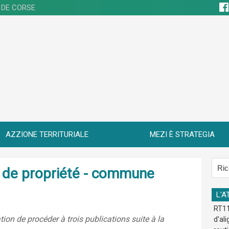
 DE CORSE
AZZIONE TERRITURIALE
MEZI È STRATEGIA
re de propriété - commune
L'A
RT11
ion de procéder à trois publications suite à la
d'al