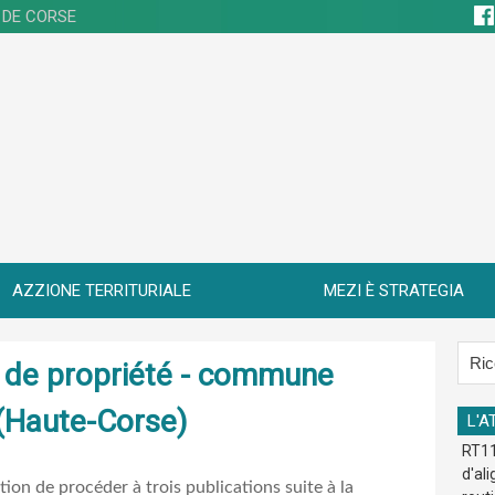
 DE CORSE
AZZIONE TERRITURIALE
MEZI È STRATEGIA
re de propriété - commune
 (Haute-Corse)
L'A
RT11
d'al
ation de procéder à trois publications suite à la