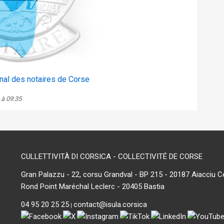
nal des notaires de Corse
 à 09:35
CULLETTIVITÀ DI CORSICA - COLLECTIVITÉ DE CORSE
Gran Palazzu - 22, corsu Grandval - BP 215 - 20187 Aiacciu C
Rond Point Maréchal Leclerc - 20405 Bastia
04 95 20 25 25
contact@isula.corsica
|