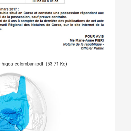
bu-higoa-colombani.pdf
(53.71 Ko)