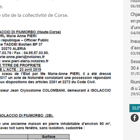
routi
ve.
06/0
Chja
e site de la collectivité de Corse.
en p
d'un
04/0
Inau
d'ao
03/0
Sess
30 è 
31/0
Riun
di u
29/0
SU