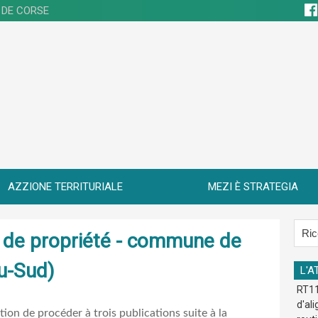
 DE CORSE
AZZIONE TERRITURIALE
MEZI È STRATEGIA
re de propriété - commune de
u-Sud)
L'A
RT11
d'al
ation de procéder à trois publications suite à la