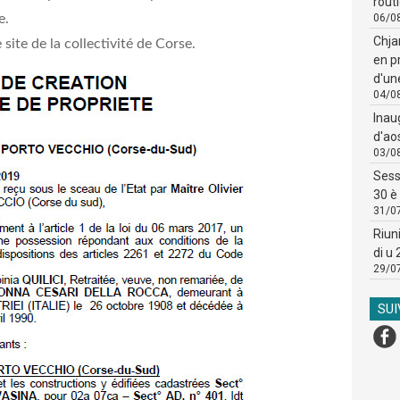
routi
ve.
06/0
Chja
e site de la collectivité de Corse.
en p
d'un
04/0
Inau
d'ao
03/0
Sess
30 è 
31/0
Riun
di u
29/0
SU