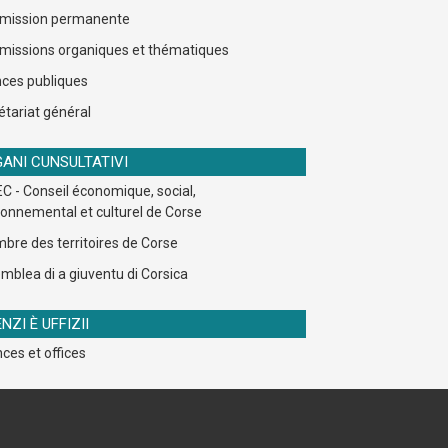
ission permanente
issions organiques et thématiques
ces publiques
étariat général
ANI CUNSULTATIVI
C - Conseil économique, social,
ronnemental et culturel de Corse
bre des territoires de Corse
mblea di a giuventu di Corsica
NZI È UFFIZII
ces et offices