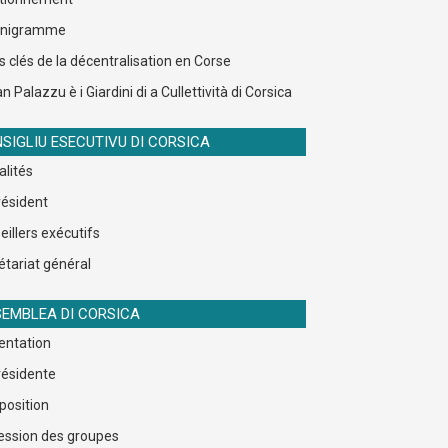
anigramme
s clés de la décentralisation en Corse
n Palazzu è i Giardini di a Cullettività di Corsica
SIGLIU ESECUTIVU DI CORSICA
alités
résident
eillers exécutifs
étariat général
EMBLEA DI CORSICA
entation
résidente
osition
ession des groupes