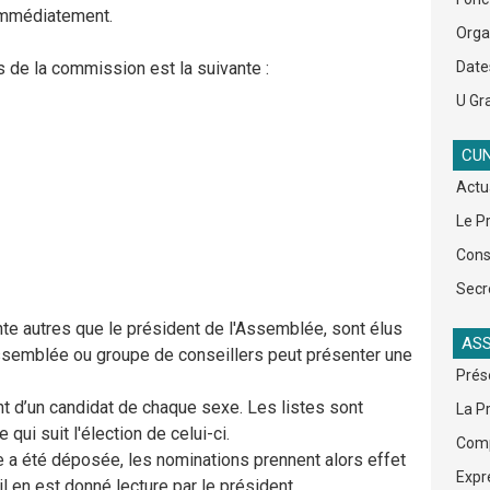
immédiatement.
Org
 de la commission est la suivante :
Date
U Gra
CUN
Actu
Le P
Cons
Secr
 autres que le président de l'Assemblée, sont élus
ASS
’Assemblée ou groupe de conseillers peut présenter une
Prés
 d’un candidat de chaque sexe. Les listes sont
La P
ui suit l'élection de celui-ci.
Comp
iste a été déposée, les nominations prennent alors effet
Expr
il en est donné lecture par le président.