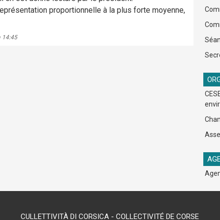
a représentation proportionnelle à la plus forte moyenne,
Comm
Comm
à 14:45
Séan
Secr
ORG
CESE
envi
Cham
Asse
AGE
Agen
CULLETTIVITÀ DI CORSICA - COLLECTIVITÉ DE CORSE