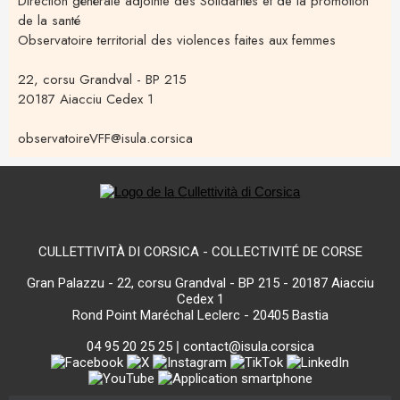
Direction générale adjointe des Solidarités et de la promotion
de la santé
Observatoire territorial des violences faites aux femmes
22, corsu Grandval - BP 215
20187 Aiacciu Cedex 1
observatoireVFF@isula.corsica
CULLETTIVITÀ DI CORSICA - COLLECTIVITÉ DE CORSE
Gran Palazzu - 22, corsu Grandval - BP 215 - 20187 Aiacciu
Cedex 1
Rond Point Maréchal Leclerc - 20405 Bastia
04 95 20 25 25
|
contact@isula.corsica