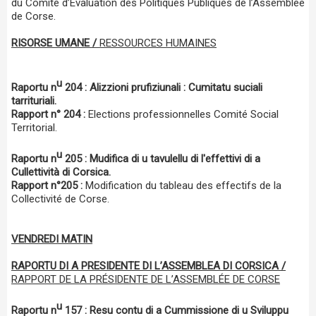
du Comité d’Evaluation des Politiques Publiques de l’Assemblée
de Corse.
RISORSE UMANE /
RESSOURCES HUMAINES
u
Raportu n
204 : Alizzioni prufiziunali : Cumitatu suciali
tarrituriali.
Rapport n° 204 :
Elections professionnelles Comité Social
Territorial.
u
Raportu n
205 : Mudifica di u tavulellu di l'effettivi di a
Cullettività di Corsica.
Rapport n°205 :
Modification du tableau des effectifs de la
Collectivité de Corse.
VENDREDI MATIN
RAPORTU DI A PRESIDENTE DI L’ASSEMBLEA DI CORSICA /
RAPPORT DE LA PRÉSIDENTE DE L’ASSEMBLÉE DE CORSE
u
Raportu n
157 :
Resu contu di a Cummissione di u Sviluppu