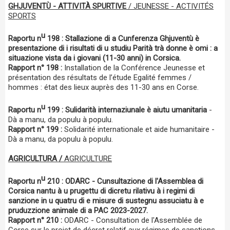
GHJUVENTÙ - ATTIVITÀ SPURTIVE
/ JEUNESSE - ACTIVITÉS
SPORTS
u
Raportu n
198 : Stallazione di a Cunferenza Ghjuventù è
presentazione di i risultati di u studiu Parità trà donne è omi : a
situazione vista da i giovani (11-30 anni) in Corsica.
Rapport n° 198 :
Installation de la Conférence Jeunesse et
présentation des résultats de l’étude Egalité femmes /
hommes : état des lieux auprès des 11-30 ans en Corse.
u
Raportu n
199
: Sulidarità internaziunale è aiutu umanitaria
-
Dà a manu, da populu à populu.
Rapport n° 199 :
Solidarité internationale et aide humanitaire -
Dà a manu, da populu à populu.
AGRICULTURA /
AGRICULTURE
u
Raportu n
210 : ODARC - Cunsultazione di l'Assemblea di
Corsica nantu à u prugettu di dicretu rilativu à i regimi di
sanzione in u quatru di e misure di sustegnu assuciatu à e
pruduzzione animale di a PAC 2023-2027.
Rapport n° 210 :
ODARC - Consultation de l'Assemblée de