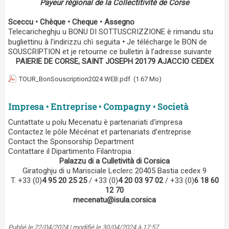
Payeur régional de la Collectitivité de Corse
Sceccu • Chèque • Cheque • Assegno
Telecaricheghju u BONU DI SOTTUSCRIZZIONE è rimandu stu
ì
bugliettinu à l'indirizzu ch
seguita
•
Je télécharge le BON de
SOUSCRIPTION et je retourne ce bulletin à l’adresse suivante
PAIERIE DE CORSE, SAINT JOSEPH 20179 AJACCIO CEDEX
TOUR_BonSouscription2024 WEB.pdf
(1.67 Mo)
Impresa • Entreprise • Compagny • Società
Cuntattate u polu Mecenatu è partenariati d'impresa
Contactez le pôle Mécénat et partenariats d’entreprise
Contact the Sponsorship Department
Contattare il Dipartimento Filantropia :
Palazzu di a Culletività di Corsica
Giratoghju di u Marisciale Leclerc 20405 Bastia cedex 9
T. +33 (0)
4 95 20 25 25
/ +33 (0)
4 20 03 97 02
/ +33 (0)
6 18 60
12 70
mecenatu@isula.corsica
Publié le 22/04/2024 | modifié le 30/04/2024 à 17:57