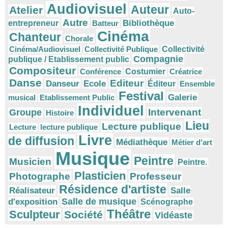
Audiovisuel
Auteur
Atelier
Auto-
Autre
Bibliothèque
entrepreneur
Batteur
Cinéma
Chanteur
Chorale
Cinéma/Audiovisuel
Collectivité Publique
Collectivité
Compagnie
publique / Etablissement public
Compositeur
Conférence
Costumier
Créatrice
Danse
Editeur
Danseur
Ecole
Éditeur
Ensemble
Festival
Galerie
musical
Etablissement Public
Individuel
Intervenant
Groupe
Histoire
Lieu
Lecture publique
Lecture
lecture publique
Livre
de diffusion
Médiathèque
Métier d'art
Musique
Peintre
Musicien
Peintre.
Plasticien
Photographe
Professeur
Résidence d'artiste
Réalisateur
Salle
Salle de musique
d'exposition
Scénographe
Théâtre
Sculpteur
Société
Vidéaste