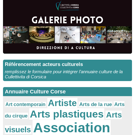
Référencement acteurs culturels
remplissez le formulaire pour intégrer l’annuaire culture de la
Cullettivita di Corsica
Annuaire Culture Corse
Artiste
Arts
Arts de la rue
Art contemporain
Arts plastiques
Arts
du cirque
Association
visuels