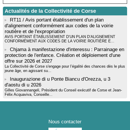
Rencontre / dédicace avec Lucrèce Luciani autour de son
Actualités de la Collectivité de Corse
livre « La ballade du pendu du Niolu» - Mediateca territuriale di
Santa Lucia di Tallà
RT11 / Avis portant établissement d'un plan
d'alignement conformément aux codes de la voirie
routière et de l'expropriation
AVIS PORTANT ÉTABLISSEMENT D’UN PLAN D’ALIGNEMENT
CONFORMÉMENT AUX CODES DE LA VOIRIE ROUTIÈRE E...
Chjama à manifestazione d'interessu : Parrainage en
protection de l'enfance. Création et déploiement d'une
offre sur 2026 et 2027
La Collectivité de Corse s'engage pour l’égalité des chances dès le plus
jeune âge, en agissant su...
Inaugurazione di u Ponte Biancu d'Orezza, u 3
d'aostu di u 2026
Gilles Giovannangeli, Président du Conseil exécutif de Corse et Jean-
Félix Acquaviva, Conseille...
Nous contacter