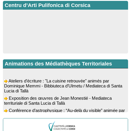
Centru d’Arti Pulifonica di Corsica
Animations des Médiathèques Territoriales
Ateliers d’écriture : "La cuisine retrouvée" animés par
Dominique Memmi - Bibbiuteca d’Ulmetu / Mediateca di Santa
Lucia di Tallà
Exposition des œuvres de Jean Monestié - Mediateca
territuriale di Santa Lucia di Tallà
Conférence d’astrophysique : “Au-delà du visible” animée par
l’astrophysicien Paul Guerrini - Médiathèque - Pitretu è
Bicchisgià
Exposition des œuvres de Dominique Malberti Morin :
"Racines, peintures acryliques et aquarelles" - Mediateca