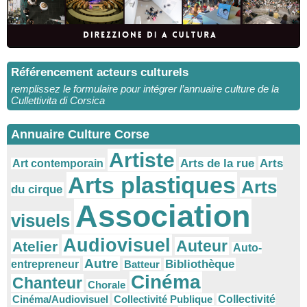
Référencement acteurs culturels
remplissez le formulaire pour intégrer l’annuaire culture de la
Cullettivita di Corsica
Annuaire Culture Corse
Artiste
Arts
Arts de la rue
Art contemporain
Arts plastiques
Arts
du cirque
Association
visuels
Audiovisuel
Auteur
Atelier
Auto-
Autre
Bibliothèque
entrepreneur
Batteur
Cinéma
Chanteur
Chorale
Cinéma/Audiovisuel
Collectivité Publique
Collectivité