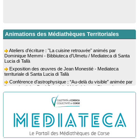
Animations des Médiathèques Territoriales
Ateliers d’écriture : "La cuisine retrouvée" animés par
Dominique Memmi - Bibbiuteca d’Ulmetu / Mediateca di Santa
Lucia di Tallà
Exposition des œuvres de Jean Monestié - Mediateca
territuriale di Santa Lucia di Tallà
Conférence d’astrophysique : “Au-delà du visible” animée par
l’astrophysicien Paul Guerrini - Médiathèque - Pitretu è
Bicchisgià
Exposition des œuvres de Dominique Malberti Morin :
"Racines, peintures acryliques et aquarelles" - Mediateca
territuriale di Santa Lucia di Tallà
Animation : "Petits lecteurs" - Médiathèque - Pitretu è
Bicchisgià
Veillée de contes à la forêt enchantée "U Mondu ditu
mignuleddu" par la Caravane de Conteurs - Currà