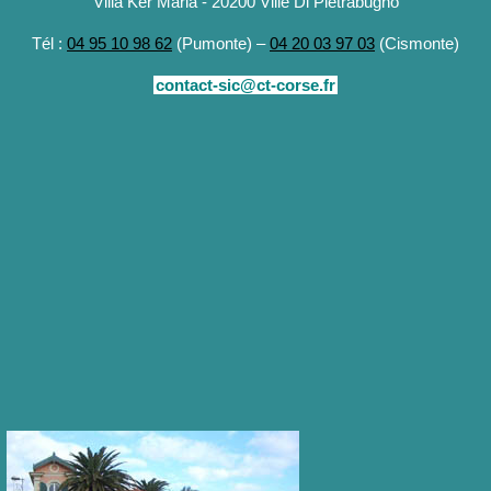
Villa Ker Maria - 20200 Ville Di Pietrabugno
Tél :
04 95 10 98 62
(Pumonte) –
04 20 03 97 03
(Cismonte)
contact-sic@ct-corse.fr