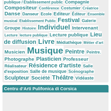
Compagnie
publique / Etablissement public
Compositeur
Conférence
Costumier
Créatrice
Danse
Editeur
Danseur
Ecole
Éditeur
Ensemble
Festival
Galerie
musical
Etablissement Public
Individuel
Intervenant
Groupe
Histoire
Lieu
Lecture publique
Lecture
lecture publique
Livre
de diffusion
Médiathèque
Métier d'art
Musique
Peintre
Musicien
Peintre.
Plasticien
Photographe
Professeur
Résidence d'artiste
Réalisateur
Salle
Salle de musique
d'exposition
Scénographe
Théâtre
Sculpteur
Société
Vidéaste
Centru d’Arti Pulifonica di Corsica