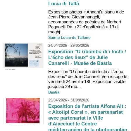
Lucia di Tallà
Exposition photos « Annant'u pianu » de
Jean-Pierre Giovannangeli,
accompagnées de poésies de Norbert
Paganelli Dà u 22 d'aprili sin’à u 13 di
maghj...
Sainte Lucie de Tallano
24/04/2026 - 29/05/2026
Exposition "U ribombu di i lochi /
L'écho des lieux" de Julie
Canarelli - Musée de Bastia
Exposition "U ribombu di i lochi / L'écho
des lieux" de Julie Canarelli Vernissage le
vendredi 24 avril à 18h Exposition visible
jusqu'au 29 ma...
Bastia
29/04/2026 - 31/08/2026
Exposition de l'artiste Alfons Alt :
« Altotipi Corsi », en partenariat
avec partenariat la Ville
d’Aiacciuet le Centre
méditerranéen de la photographie