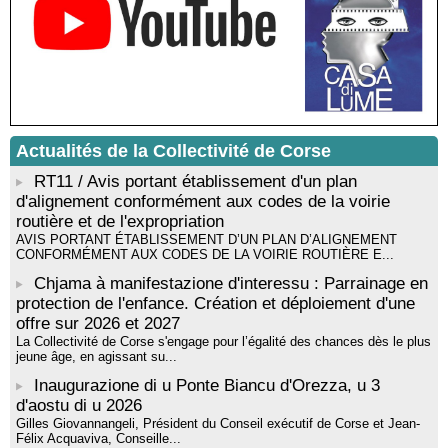
Rencontre / dédicace avec Lucrèce Luciani autour de son
livre « La ballade du pendu du Niolu» - Mediateca territuriale di
Santa Lucia di Tallà
Mise en musique d’un livre jeunesse par Annik Meschinet,
musicienne pédagogue : Ateliers d’expression sonore, vocale,
rythmique et corporelle - Mediateca territuriale di Santa Lucia di
Tallà
! Événement reporté ! Cycle de conférences peinture animé
Actualités de la Collectivité de Corse
par Alexandre Dominati - Mediateca territuriale di Santa Lucia di
RT11 / Avis portant établissement d'un plan
Tallà
d'alignement conformément aux codes de la voirie
routière et de l'expropriation
AVIS PORTANT ÉTABLISSEMENT D’UN PLAN D’ALIGNEMENT
CONFORMÉMENT AUX CODES DE LA VOIRIE ROUTIÈRE E...
Chjama à manifestazione d'interessu : Parrainage en
protection de l'enfance. Création et déploiement d'une
offre sur 2026 et 2027
La Collectivité de Corse s'engage pour l’égalité des chances dès le plus
jeune âge, en agissant su...
Inaugurazione di u Ponte Biancu d'Orezza, u 3
d'aostu di u 2026
Gilles Giovannangeli, Président du Conseil exécutif de Corse et Jean-
Félix Acquaviva, Conseille...