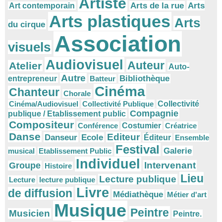
Artiste
Arts
Arts de la rue
Art contemporain
Arts plastiques
Arts
du cirque
Association
visuels
Audiovisuel
Auteur
Atelier
Auto-
Autre
Bibliothèque
entrepreneur
Batteur
Cinéma
Chanteur
Chorale
Cinéma/Audiovisuel
Collectivité Publique
Collectivité
Compagnie
publique / Etablissement public
Compositeur
Conférence
Costumier
Créatrice
Danse
Editeur
Danseur
Ecole
Éditeur
Ensemble
Festival
Galerie
musical
Etablissement Public
Individuel
Intervenant
Groupe
Histoire
Lieu
Lecture publique
Lecture
lecture publique
Livre
de diffusion
Médiathèque
Métier d'art
Musique
Peintre
Musicien
Peintre.