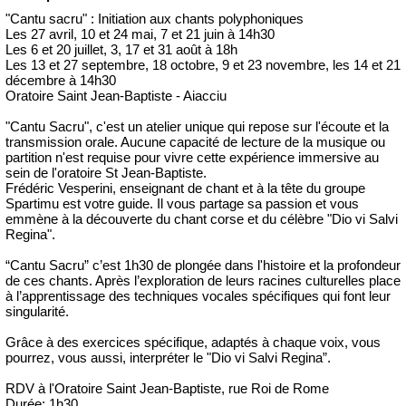
"Cantu sacru" : Initiation aux chants polyphoniques
Les 27 avril, 10 et 24 mai, 7 et 21 juin à 14h30
Les 6 et 20 juillet, 3, 17 et 31 août à 18h
Les 13 et 27 septembre, 18 octobre, 9 et 23 novembre, les 14 et 21
décembre à 14h30
Oratoire Saint Jean-Baptiste - Aiacciu
"Cantu Sacru", c'est un atelier unique qui repose sur l'écoute et la
transmission orale. Aucune capacité de lecture de la musique ou
partition n'est requise pour vivre cette expérience immersive au
sein de l'oratoire St Jean-Baptiste.
Frédéric Vesperini, enseignant de chant et à la tête du groupe
Spartimu est votre guide. Il vous partage sa passion et vous
emmène à la découverte du chant corse et du célèbre "Dio vi Salvi
Regina".
“Cantu Sacru” c’est 1h30 de plongée dans l'histoire et la profondeur
de ces chants. Après l’exploration de leurs racines culturelles place
à l’apprentissage des techniques vocales spécifiques qui font leur
singularité.
Grâce à des exercices spécifique, adaptés à chaque voix, vous
pourrez, vous aussi, interpréter le "Dio vi Salvi Regina”.
RDV à l'Oratoire Saint Jean-Baptiste, rue Roi de Rome
Durée: 1h30