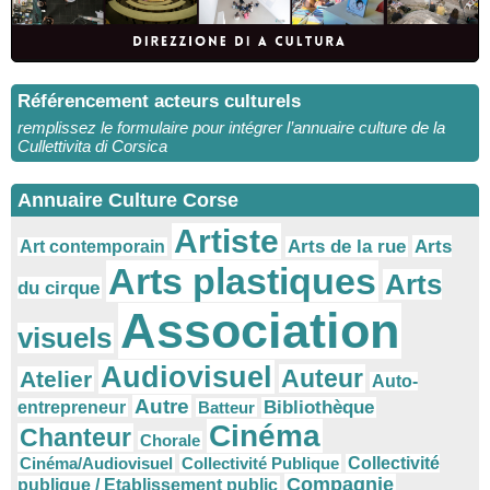
Référencement acteurs culturels
remplissez le formulaire pour intégrer l’annuaire culture de la
Cullettivita di Corsica
Annuaire Culture Corse
Artiste
Arts
Arts de la rue
Art contemporain
Arts plastiques
Arts
du cirque
Association
visuels
Audiovisuel
Auteur
Atelier
Auto-
Autre
Bibliothèque
entrepreneur
Batteur
Cinéma
Chanteur
Chorale
Cinéma/Audiovisuel
Collectivité Publique
Collectivité
Compagnie
publique / Etablissement public