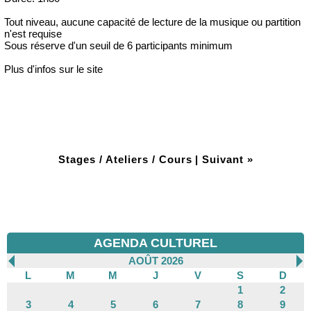
Tout niveau, aucune capacité de lecture de la musique ou partition
n'est requise
Sous réserve d'un seuil de 6 participants minimum
Plus d'infos sur le site
Stages / Ateliers / Cours
|
Suivant »
AGENDA CULTUREL
AOÛT 2026
L
M
M
J
V
S
D
1
2
3
4
5
6
7
8
9