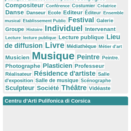
Compositeur
Conférence
Costumier
Créatrice
Danse
Editeur
Danseur
Ecole
Éditeur
Ensemble
Festival
Galerie
musical
Etablissement Public
Individuel
Intervenant
Groupe
Histoire
Lieu
Lecture publique
Lecture
lecture publique
Livre
de diffusion
Médiathèque
Métier d'art
Musique
Peintre
Musicien
Peintre.
Plasticien
Photographe
Professeur
Résidence d'artiste
Réalisateur
Salle
Salle de musique
d'exposition
Scénographe
Théâtre
Sculpteur
Société
Vidéaste
Centru d’Arti Pulifonica di Corsica