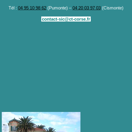
Tél :
04 95 10 98 62
(Pumonte) –
04 20 03 97 03
(Cismonte)
contact-sic@ct-corse.fr