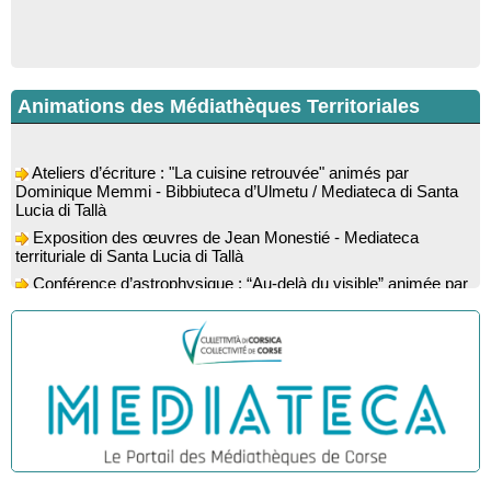
Animations des Médiathèques Territoriales
Ateliers d’écriture : "La cuisine retrouvée" animés par
Dominique Memmi - Bibbiuteca d’Ulmetu / Mediateca di Santa
Lucia di Tallà
Exposition des œuvres de Jean Monestié - Mediateca
territuriale di Santa Lucia di Tallà
Conférence d’astrophysique : “Au-delà du visible” animée par
l’astrophysicien Paul Guerrini - Médiathèque - Pitretu è
Bicchisgià
Exposition des œuvres de Dominique Malberti Morin :
"Racines, peintures acryliques et aquarelles" - Mediateca
territuriale di Santa Lucia di Tallà
Animation : "Petits lecteurs" - Médiathèque - Pitretu è
Bicchisgià
Veillée de contes à la forêt enchantée "U Mondu ditu
mignuleddu" par la Caravane de Conteurs - Currà
Colloque : "Taravu : terre de patrimoines", Regards sur le