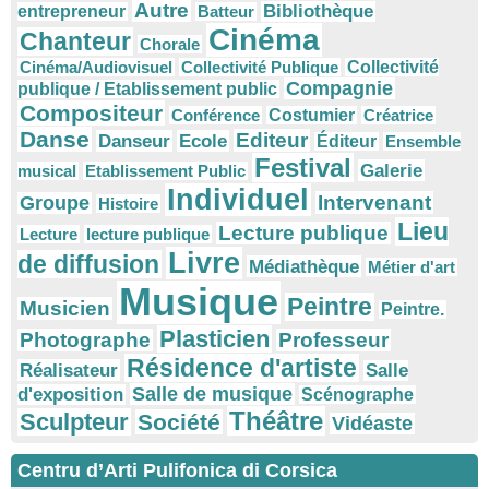
Autre
Bibliothèque
entrepreneur
Batteur
Cinéma
Chanteur
Chorale
Cinéma/Audiovisuel
Collectivité Publique
Collectivité
Compagnie
publique / Etablissement public
Compositeur
Conférence
Costumier
Créatrice
Danse
Editeur
Danseur
Ecole
Éditeur
Ensemble
Festival
Galerie
musical
Etablissement Public
Individuel
Intervenant
Groupe
Histoire
Lieu
Lecture publique
Lecture
lecture publique
Livre
de diffusion
Médiathèque
Métier d'art
Musique
Peintre
Musicien
Peintre.
Plasticien
Photographe
Professeur
Résidence d'artiste
Réalisateur
Salle
Salle de musique
d'exposition
Scénographe
Théâtre
Sculpteur
Société
Vidéaste
Centru d’Arti Pulifonica di Corsica