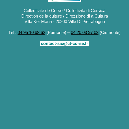
Collectivité de Corse / Cullettività di Corsica
Direction de la culture / Direzzione di a Cultura
Villa Ker Maria - 20200 Ville Di Pietrabugno
Tél :
04 95 10 98 62
(Pumonte) –
04 20 03 97 03
(Cismonte)
contact-sic@ct-corse.fr