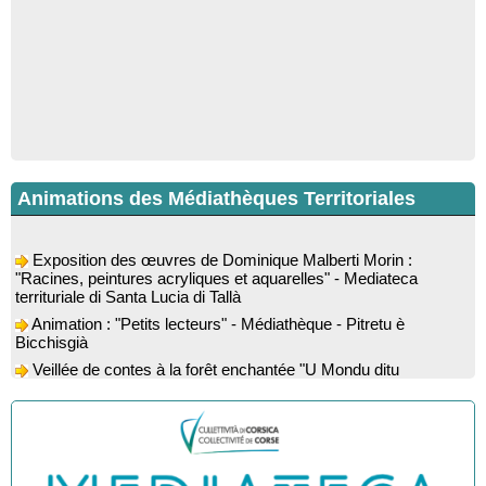
Animations des Médiathèques Territoriales
Exposition des œuvres de Dominique Malberti Morin :
"Racines, peintures acryliques et aquarelles" - Mediateca
territuriale di Santa Lucia di Tallà
Animation : "Petits lecteurs" - Médiathèque - Pitretu è
Bicchisgià
Veillée de contes à la forêt enchantée "U Mondu ditu
mignuleddu" par la Caravane de Conteurs - Currà
Colloque : "Taravu : terre de patrimoines", Regards sur le
patrimoine religieux, roman, thermal et littéraire - Spaziu Jean-
Marc Fiamma - A Sarra di Farru
Spectacle musical : "Viaghju in Corsica cù Regina & Bruno",
hommage au duo mythique de la chanson corse interprété par