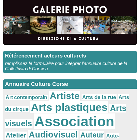
Référencement acteurs culturels
remplissez le formulaire pour intégrer l’annuaire culture de la
Cullettivita di Corsica
Annuaire Culture Corse
Artiste
Arts
Arts de la rue
Art contemporain
Arts plastiques
Arts
du cirque
Association
visuels
Audiovisuel
Auteur
Atelier
Auto-