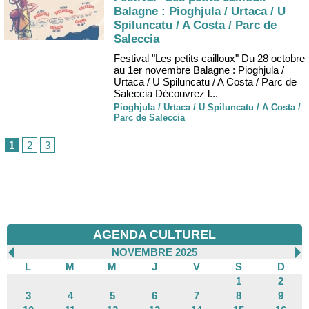
Balagne : Pioghjula / Urtaca / U
Spiluncatu / A Costa / Parc de
Saleccia
Festival "Les petits cailloux" Du 28 octobre
au 1er novembre Balagne : Pioghjula /
Urtaca / U Spiluncatu / A Costa / Parc de
Saleccia Découvrez l...
Pioghjula / Urtaca / U Spiluncatu / A Costa /
Parc de Saleccia
1
2
3
AGENDA CULTUREL
NOVEMBRE 2025
L
M
M
J
V
S
D
1
2
3
4
5
6
7
8
9