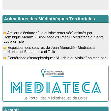
Animations des Médiathèques Territoriales
Ateliers d’écriture : "La cuisine retrouvée" animés par
Dominique Memmi - Bibbiuteca d’Ulmetu / Mediateca di Santa
Lucia di Tallà
Exposition des œuvres de Jean Monestié - Mediateca
territuriale di Santa Lucia di Tallà
Conférence d’astrophysique : “Au-delà du visible” animée par
l’astrophysicien Paul Guerrini - Médiathèque - Pitretu è
Bicchisgià
Exposition des œuvres de Dominique Malberti Morin :
"Racines, peintures acryliques et aquarelles" - Mediateca
territuriale di Santa Lucia di Tallà
Animation : "Petits lecteurs" - Médiathèque - Pitretu è
Bicchisgià
Veillée de contes à la forêt enchantée "U Mondu ditu
mignuleddu" par la Caravane de Conteurs - Currà
Colloque : "Taravu : terre de patrimoines", Regards sur le
patrimoine religieux, roman, thermal et littéraire - Spaziu Jean-
À venir