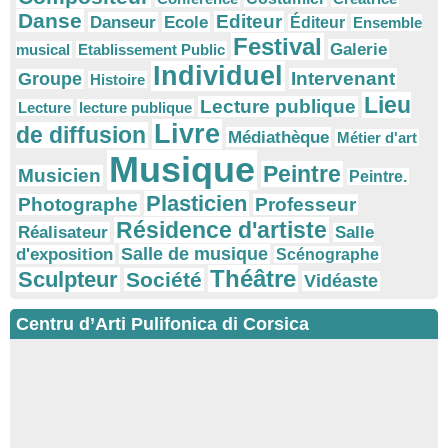
Danse
Editeur
Danseur
Ecole
Éditeur
Ensemble
Festival
Galerie
musical
Etablissement Public
Individuel
Intervenant
Groupe
Histoire
Lieu
Lecture publique
Lecture
lecture publique
Livre
de diffusion
Médiathèque
Métier d'art
Musique
Peintre
Musicien
Peintre.
Plasticien
Photographe
Professeur
Résidence d'artiste
Réalisateur
Salle
Salle de musique
d'exposition
Scénographe
Théâtre
Sculpteur
Société
Vidéaste
Centru d’Arti Pulifonica di Corsica