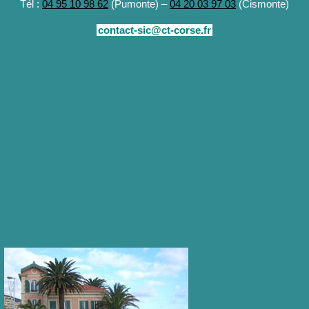
Tél :
04 95 10 98 62
(Pumonte) –
04 20 03 97 03
(Cismonte)
contact-sic@ct-corse.fr