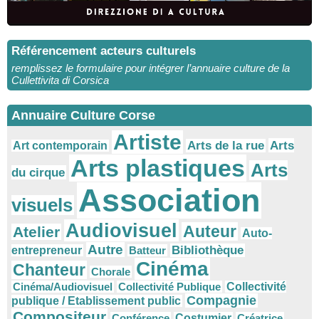
Référencement acteurs culturels
remplissez le formulaire pour intégrer l’annuaire culture de la
Cullettivita di Corsica
Annuaire Culture Corse
Artiste
Arts
Arts de la rue
Art contemporain
Arts plastiques
Arts
du cirque
Association
visuels
Audiovisuel
Auteur
Atelier
Auto-
Autre
Bibliothèque
entrepreneur
Batteur
Cinéma
Chanteur
Chorale
Cinéma/Audiovisuel
Collectivité Publique
Collectivité
Compagnie
publique / Etablissement public
Compositeur
Conférence
Costumier
Créatrice