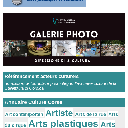
Référencement acteurs culturels
remplissez le formulaire pour intégrer l’annuaire culture de la
Cullettivita di Corsica
Annuaire Culture Corse
Artiste
Arts
Arts de la rue
Art contemporain
Arts plastiques
Arts
du cirque