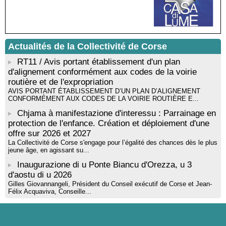
Résidence d’écriture et de recherche de l’écrivaine Cécilia
Castelli - Institut Mémoires de l'Edition Contemporaine - Caen /
Médiathèque de Castagniccia Mare et Monti - I Fulelli
Rencontre / dédicace avec Lucrèce Luciani autour de son
Actualités de la Collectivité de Corse
livre « La ballade du pendu du Niolu» - Mediateca territuriale di
Santa Lucia di Tallà
RT11 / Avis portant établissement d'un plan
d'alignement conformément aux codes de la voirie
routière et de l'expropriation
AVIS PORTANT ÉTABLISSEMENT D’UN PLAN D’ALIGNEMENT
CONFORMÉMENT AUX CODES DE LA VOIRIE ROUTIÈRE E...
Chjama à manifestazione d'interessu : Parrainage en
protection de l'enfance. Création et déploiement d'une
offre sur 2026 et 2027
La Collectivité de Corse s'engage pour l’égalité des chances dès le plus
jeune âge, en agissant su...
Inaugurazione di u Ponte Biancu d'Orezza, u 3
d'aostu di u 2026
Gilles Giovannangeli, Président du Conseil exécutif de Corse et Jean-
Félix Acquaviva, Conseille...