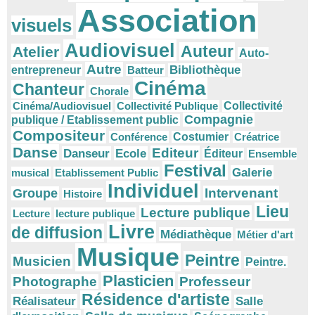
Association
visuels
Audiovisuel
Auteur
Atelier
Auto-
Autre
Bibliothèque
entrepreneur
Batteur
Cinéma
Chanteur
Chorale
Cinéma/Audiovisuel
Collectivité Publique
Collectivité
Compagnie
publique / Etablissement public
Compositeur
Conférence
Costumier
Créatrice
Danse
Editeur
Danseur
Ecole
Éditeur
Ensemble
Festival
Galerie
musical
Etablissement Public
Individuel
Intervenant
Groupe
Histoire
Lieu
Lecture publique
Lecture
lecture publique
Livre
de diffusion
Médiathèque
Métier d'art
Musique
Peintre
Musicien
Peintre.
Plasticien
Photographe
Professeur
Résidence d'artiste
Réalisateur
Salle