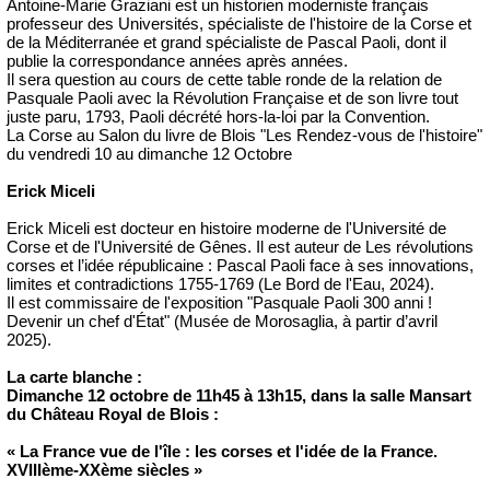
Antoine-Marie Graziani est un historien moderniste français
professeur des Universités, spécialiste de l'histoire de la Corse et
de la Méditerranée et grand spécialiste de Pascal Paoli, dont il
publie la correspondance années après années.
Il sera question au cours de cette table ronde de la relation de
Pasquale Paoli avec la Révolution Française et de son livre tout
juste paru, 1793, Paoli décrété hors-la-loi par la Convention.
La Corse au Salon du livre de Blois "Les Rendez-vous de l'histoire"
du vendredi 10 au dimanche 12 Octobre
Erick Miceli
Erick Miceli est docteur en histoire moderne de l'Université de
Corse et de l'Université de Gênes. Il est auteur de Les révolutions
corses et l’idée républicaine : Pascal Paoli face à ses innovations,
limites et contradictions 1755-1769 (Le Bord de l'Eau, 2024).
Il est commissaire de l'exposition "Pasquale Paoli 300 anni !
Devenir un chef d'État" (Musée de Morosaglia, à partir d’avril
2025).
La carte blanche :
Dimanche 12 octobre de 11h45 à 13h15, dans la salle Mansart
du Château Royal de Blois :
« La France vue de l'île : les corses et l'idée de la France.
XVIIIème-XXème siècles »