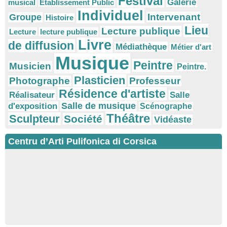
Festival
Galerie
musical
Etablissement Public
Individuel
Intervenant
Groupe
Histoire
Lieu
Lecture publique
Lecture
lecture publique
Livre
de diffusion
Médiathèque
Métier d'art
Musique
Peintre
Musicien
Peintre.
Plasticien
Photographe
Professeur
Résidence d'artiste
Réalisateur
Salle
Salle de musique
d'exposition
Scénographe
Théâtre
Sculpteur
Société
Vidéaste
Centru d’Arti Pulifonica di Corsica