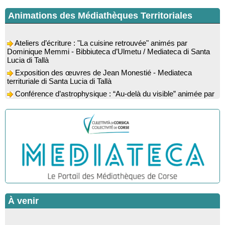
Animations des Médiathèques Territoriales
Ateliers d’écriture : "La cuisine retrouvée" animés par
Dominique Memmi - Bibbiuteca d’Ulmetu / Mediateca di Santa
Lucia di Tallà
Exposition des œuvres de Jean Monestié - Mediateca
territuriale di Santa Lucia di Tallà
Conférence d’astrophysique : “Au-delà du visible” animée par
l’astrophysicien Paul Guerrini - Médiathèque - Pitretu è
Bicchisgià
Exposition des œuvres de Dominique Malberti Morin :
"Racines, peintures acryliques et aquarelles" - Mediateca
territuriale di Santa Lucia di Tallà
Animation : "Petits lecteurs" - Médiathèque - Pitretu è
Bicchisgià
Veillée de contes à la forêt enchantée "U Mondu ditu
mignuleddu" par la Caravane de Conteurs - Currà
Colloque : "Taravu : terre de patrimoines", Regards sur le
patrimoine religieux, roman, thermal et littéraire - Spaziu Jean-
À venir
Marc Fiamma - A Sarra di Farru
Spectacle musical : "Viaghju in Corsica cù Regina & Bruno",
Stonde Zitelline : spectacles pour enfants - Marignana / Arburi