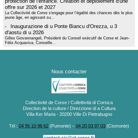
protection de l'enfance. Création et déploiement d'une
offre sur 2026 et 2027
La Collectivité de Corse s'engage pour l’égalité des chances dès le plus
jeune âge, en agissant su...
Inaugurazione di u Ponte Biancu d'Orezza, u 3
d'aostu di u 2026
Gilles Giovannangeli, Président du Conseil exécutif de Corse et Jean-
Félix Acquaviva, Conseille...
Nous contacter
Collectivité de Corse / Cullettività di Corsica
Direction de la culture / Direzzione di a Cultura
Villa Ker Maria - 20200 Ville Di Pietrabugno
Tél :
04 95 10 98 62
(Pumonte) –
04 20 03 97 03
(Cismonte)
contact-sic@ct-corse.fr