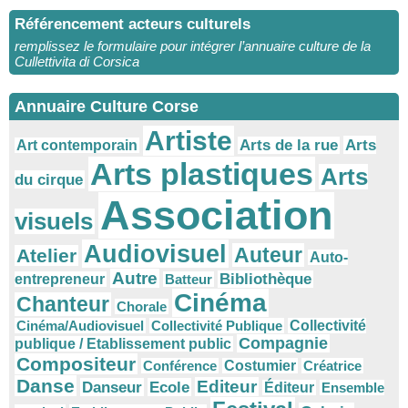
Référencement acteurs culturels
remplissez le formulaire pour intégrer l’annuaire culture de la
Cullettivita di Corsica
Annuaire Culture Corse
Artiste
Arts
Arts de la rue
Art contemporain
Arts plastiques
Arts
du cirque
Association
visuels
Audiovisuel
Auteur
Atelier
Auto-
Autre
Bibliothèque
entrepreneur
Batteur
Cinéma
Chanteur
Chorale
Cinéma/Audiovisuel
Collectivité Publique
Collectivité
Compagnie
publique / Etablissement public
Compositeur
Conférence
Costumier
Créatrice
Danse
Editeur
Danseur
Ecole
Éditeur
Ensemble