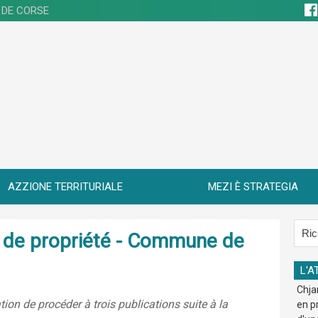
 DE CORSE
AZZIONE TERRITURIALE
MEZI È STRATEGIA
re de propriété - Commune de
L'A
Chja
ion de procéder à trois publications suite à la
en p