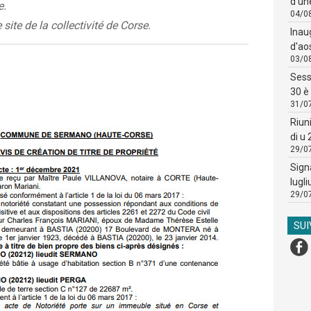
d'un
e.
04/0
 site de la collectivité de Corse.
Inau
d'ao
03/0
Sess
30 è 
31/0
Riun
di u
29/0
Sign
lugli
29/0
SU