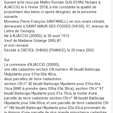
Suivant acte reçu par Maître Romain QUILICHINI, Notaire à
AJACCIO, le 6 février 2018, a été constatée la qualité de
propriétaire des biens ci-après désignés, de la personne
suivante :
Monsieur Pierre François SANTARELLI, en son vivant retraité,
demeurant à SAINT-MAUR-DES-FOSSES (94100), 91, avenue de
Lattre de Tassigny.
Né à AJACCIO (20000), le 30 août 1913.
Veuf de Madame Solange GRELAT
et non remarié.
Décédé à CRETEIL (94000) (FRANCE), le 20 mars 2003.
Sur :
La commune d'AJACCIO (20000),
une villa cadastrée section CN numéro 40 lieudit Barbicaja
l'Adjudante pour 01ha 00a 40ca,
deux parcelles de terre cadastrées
section CN n° 42 lieudit Barbicaja l'Ajudante pour 01ha 66a
16ca (BND à prendre dans 03ha 05a 50ca), section CN n° 97
lieudit Barbicaja l'Ajudante pour 01a 70ca, la moitié d'une
parcelle de terre cadastrée section CN n° 98 lieudit Barbicaja
l'Ajudante pour 04a 00ca, et une parcelle de terre cadastrée CN
n° 186 lieudit Barbicaja l'Ajudante pour 02a 03ca provenant de
la division d'une parcelle de plus grande importance cadastrée