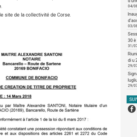
d'un
e.
04/0
Inau
le site de la collectivité de Corse.
d'ao
03/0
Sess
30 è 
31/0
Riun
di u
29/0
Sign
lugli
29/0
SU