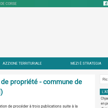
 DE CORSE
AZZIONE TERRITURIALE
MEZI È STRATEGIA
re de propriété - commune de
)
L'A
Chja
en p
ation de procéder à trois publications suite à la