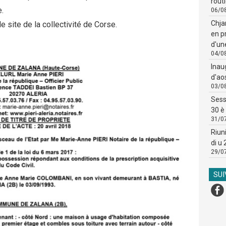
routi
e.
06/0
Chja
le site de la collectivité de Corse.
en p
d'un
04/0
Inau
d'ao
03/0
Sess
30 è 
31/0
Riun
di u
29/0
SU