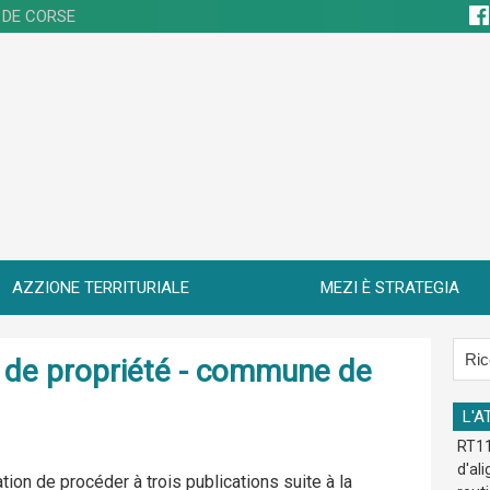
 DE CORSE
AZZIONE TERRITURIALE
MEZI È STRATEGIA
re de propriété - commune de
L'A
RT11
d'al
ation de procéder à trois publications suite à la