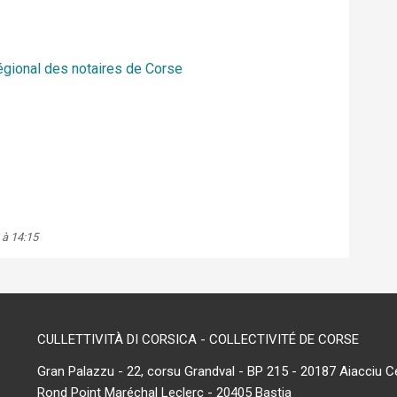
égional des notaires de Corse
 à 14:15
CULLETTIVITÀ DI CORSICA - COLLECTIVITÉ DE CORSE
Gran Palazzu - 22, corsu Grandval - BP 215 - 20187 Aiacciu C
Rond Point Maréchal Leclerc - 20405 Bastia