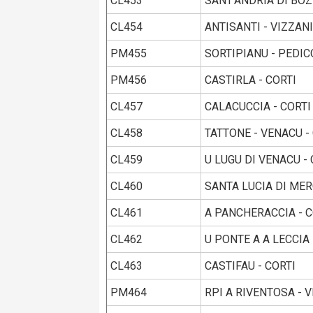
CL453
SANT’ANDRIA DI BOZI
CL454
ANTISANTI - VIZZANI
PM455
SORTIPIANU - PEDIC
PM456
CASTIRLA - CORTI
CL457
CALACUCCIA - CORTI
CL458
TATTONE - VENACU -
CL459
U LUGU DI VENACU - 
CL460
SANTA LUCIA DI MER
CL461
A PANCHERACCIA - C
CL462
U PONTE A A LECCIA 
CL463
CASTIFAU - CORTI
PM464
RPI A RIVENTOSA - 