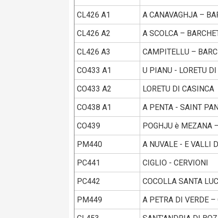
CL426 A1
A CANAVAGHJA – BA
CL426 A2
A SCOLCA – BARCHE
CL426 A3
CAMPITELLU – BAR
CO433 A1
U PIANU - LORETU D
CO433 A2
LORETU DI CASINCA -
CO438 A1
A PENTA - SAINT PA
CO439
POGHJU è MEZANA – 
PM440
A NUVALE - E VALLI 
PC441
CIGLIO - CERVIONI
PC442
COCOLLA SANTA LUCI
PM449
A PETRA DI VERDE –