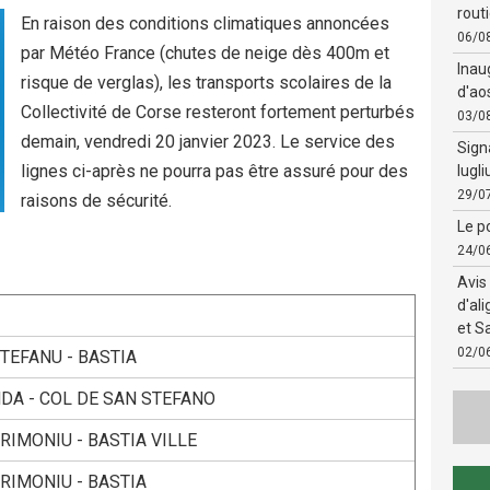
routi
En raison des conditions climatiques annoncées
06/0
par Météo France (chutes de neige dès 400m et
Inau
risque de verglas), les transports scolaires de la
d'ao
Collectivité de Corse resteront fortement perturbés
03/0
demain, vendredi 20 janvier 2023. Le service des
Sign
lignes ci-après ne pourra pas être assuré pour des
lugli
29/0
raisons de sécurité.
Le po
24/0
Avis
d'al
et S
02/0
TEFANU - BASTIA
DA - COL DE SAN STEFANO
RIMONIU - BASTIA VILLE
RIMONIU - BASTIA