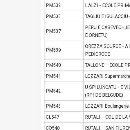
PM532
L'ALZI - ECOLE PRIM
PM533
TAGLIU E ISULACCIU
PERU E CASEVECHJE 
PM537
E ORNETU)
OREZZA SOURCE - A 
PM539
PEDICROCE
PM540
TALLONE – ECOLE PR
PM541
LOZZARI Supermarch
U SPILUNCATU - E V
PM542
(RPI DE BELGUDE)
PM543
LOZZARI Boulangeri
CL547
RUTALI – COL DE LA
CO548
RUTALI – SAN FIURE