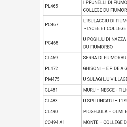
I PRUNELLI DI FIUM
PL465
COLLEGE DU FIUMO
L'ISULACCIU DI FIU
PC467
- LYCEE ET COLLEG
U POGHJU DI NAZZA 
PC468
DU FIUMORBO
CL469
SERRA DI FIUMORBU 
PL472
GHISONI – E.P DE A
PM475
U SULAGHJU VILLAGE
CL481
MURU – NESCE - FILI
CL483
U SPILUNCATU – L'I
CL490
PIOGHJULA – OLMI E
CO494 A1
MONTE – COLLEGE D