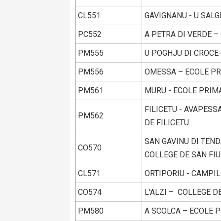
CL551
GAVIGNANU - U SALG
PC552
A PETRA DI VERDE –
PM555
U POGHJU DI CROCE
PM556
OMESSA – ECOLE PR
PM561
MURU - ECOLE PRIMA
FILICETU - AVAPESS
PM562
DE FILICETU
SAN GAVINU DI TENDA
CO570
COLLEGE DE SAN FI
CL571
ORTIPORIU - CAMPI
CO574
L'ALZI – COLLEGE DE
PM580
A SCOLCA – ECOLE 